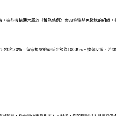
構。這些機構通常屬於《稅務條例》第88條獲豁免繳稅的組織。
後的30%，每宗捐款的最低金額為100港元。換句話說，若你的應評
額，從而降低應課稅收入。例如，你的應課稅入息實額為400,00