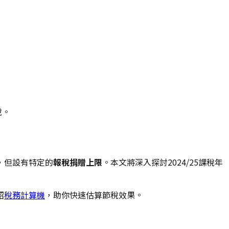
稅。
，但設有特定的
報稅捐贈上限
。本文將深入探討2024/25課稅年
紹
稅務計算機
，助你快速估算節稅效果。