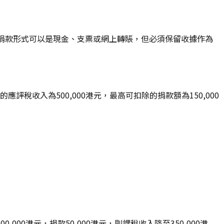
捐款形式可以是現金、支票或網上轉賬，但必須保留收據作為
稅收入為500,000港元，最高可扣除的捐款額為150,000
0港元，捐款50,000港元，則課稅收入降至350,000港