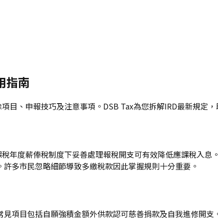
用指南
除項目、申報技巧及注意事項。DSB Tax為您拆解IRD最新規
26課稅年度薪俸稅制度下妥善處理報稅開支可有效降低應課稅入
。許多市民忽略細節導致多繳稅款因此掌握規則十分重要。
常見項目包括自願強積金額外供款認可慈善捐款及自我進修開支