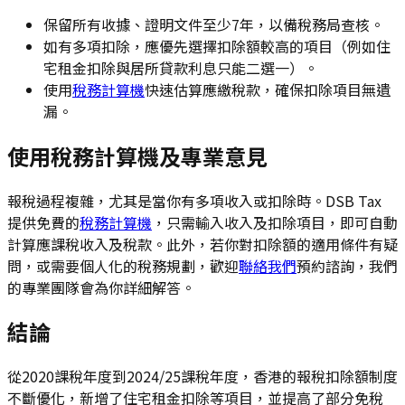
保留所有收據、證明文件至少7年，以備稅務局查核。
如有多項扣除，應優先選擇扣除額較高的項目（例如住
宅租金扣除與居所貸款利息只能二選一）。
使用
稅務計算機
快速估算應繳稅款，確保扣除項目無遺
漏。
使用稅務計算機及專業意見
報稅過程複雜，尤其是當你有多項收入或扣除時。DSB Tax
提供免費的
稅務計算機
，只需輸入收入及扣除項目，即可自動
計算應課稅收入及稅款。此外，若你對扣除額的適用條件有疑
問，或需要個人化的稅務規劃，歡迎
聯絡我們
預約諮詢，我們
的專業團隊會為你詳細解答。
結論
從2020課稅年度到2024/25課稅年度，香港的報稅扣除額制度
不斷優化，新增了住宅租金扣除等項目，並提高了部分免稅