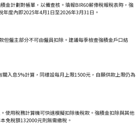
積金計劃對帳單，以備查核。填報BIR60薪俸稅報稅表時，強
即2025年4月1日至2026年3月31日。
供款但僱主部分不可由僱員扣除。建議每季檢查強積金戶口結
入息5%計算，同樣設每月上限1500元，自願供款上限仍為
益。使用稅務計算機可快速模擬扣除後稅款。強積金扣除與其他
免稅額132000元則無需繳稅。