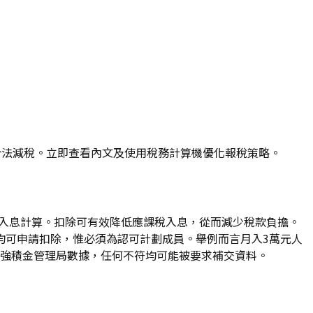
助你合法減稅。立即查看內文及使用稅務計算機優化報稅策略。
則按入息計算。扣除可有效降低應課稅入息，從而減少稅款負擔。
均可申請扣除，惟必須為認可計劃成員。舉例而言月入3萬元人
會比對強積金管理局數據，任何不符均可能被要求補交資料。