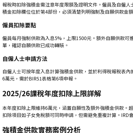
報稅時扣除強積金需注意年度限額及證明文件。僱員及自僱人士
積金扣除欄位位於第4部份，必須清楚列明強制及自願供款金額。實
僱員扣除要點
僱員每月強制供款為入息5%，上限1500元。額外自願供款
單，確認自願供款已成功轉賬。
自僱人士申請方法
自僱人士可按年度入息計算強積金供款，並於利得稅報稅表內扣
6萬元，需於BIR51表格第6項申報。
2025/26課稅年度扣除上限詳解
本年度扣除上限維持6萬元，涵蓋自願性及額外強積金供款。
扣除項目如子女免稅額可同時申請，但需避免重複計算。IRD會
強積金供款實務案例分析