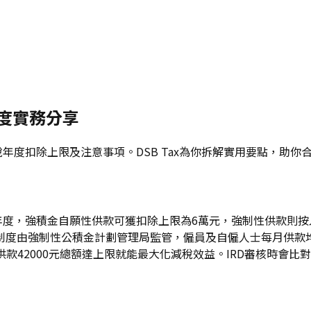
年度實務分享
課稅年度扣除上限及注意事項。DSB Tax為你拆解實用要點，
課稅年度，強積金自願性供款可獲扣除上限為6萬元，強制性供款
制度由強制性公積金計劃管理局監管，僱員及自僱人士每月供款
願供款42000元總額達上限就能最大化減稅效益。IRD審核時