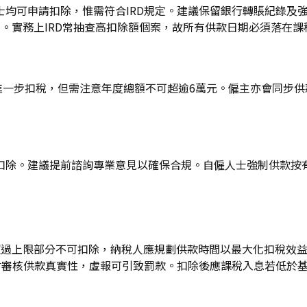
均可申請扣除，惟需符合IRD規定。建議保留銀行轉賬紀錄及強
務上IRD常抽查高扣除額個案，故所有供款日期必須落在課稅年度內
可進一步扣稅，但需注意年度總額不可超逾6萬元。僱主亦會同步
除。建議提前諮詢專業意見以確保合規。自僱人士強制供款按有關
超過上限部分不可扣除，納稅人應規劃供款時間以最大化扣稅效
審核供款真實性，虛報可引致罰款。扣除後應課稅入息若低於基本