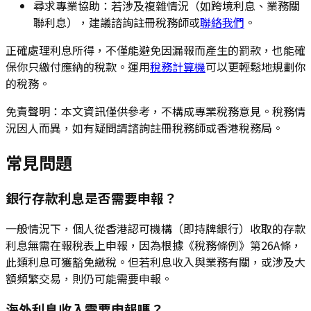
尋求專業協助：若涉及複雜情況（如跨境利息、業務關
聯利息），建議諮詢註冊稅務師或
聯絡我們
。
正確處理利息所得，不僅能避免因漏報而產生的罰款，也能確
保你只繳付應納的稅款。運用
稅務計算機
可以更輕鬆地規劃你
的稅務。
免責聲明：本文資訊僅供參考，不構成專業稅務意見。稅務情
況因人而異，如有疑問請諮詢註冊稅務師或香港稅務局。
常見問題
銀行存款利息是否需要申報？
一般情況下，個人從香港認可機構（即持牌銀行）收取的存款
利息無需在報稅表上申報，因為根據《稅務條例》第26A條，
此類利息可獲豁免繳稅。但若利息收入與業務有關，或涉及大
額頻繁交易，則仍可能需要申報。
海外利息收入需要申報嗎？