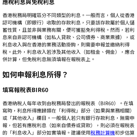
應稅利息與免稅利息
香港稅務局明確區分不同類型的利息。一般而言，個人從香港
認可機構（即銀行）收取的存款利息，只要該存款屬於個人儲
蓄性質，且並非與業務有關，便可獲豁免利得稅。然而，若利
息來自非認可機構（如私人貸款、公司債券、商業票據），或
利息收入與在香港的業務活動掛鉤，則需要申報並繳納利得
稅。此外，利息收入若涉及其他收入（如租金、佣金），應合
併計算，但免稅利息無須填報在報稅表上。
如何申報利息所得？
填寫報稅表BIR60
香港納稅人每年收到由稅務局發出的報稅表（BIR60）。在填
寫時，利息所得應歸類在「利得稅」部分（如果與業務相關）
或「其他收入」欄目。一般個人若只有銀行存款利息，無需申
報，但若有應稅利息（如來自債券或貸款），則必須在報稅表
的「利息收入」部分如實填報。建議使用
稅務計算機
初步估算