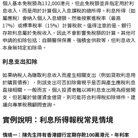
個人基本免稅額為132,000港元，但此免稅額並非指定用於利
息收入，而是用於計算個人入息課稅的總所得。利息所得（如
屬應稅）會納入個人入息總額，然後按累進稅率（最高
17%）或標準稅率（15%）計算稅款。值得注意的是，銀行
存款利息屬於免稅收入，因此不會影響免稅額的計算。其他可
申請的扣除包括：自願醫保保費、強積金供款等，但利息收入
本身無特定扣除項。
利息支出扣除
如果納稅人為賺取利息收入而產生相關支出（例如貸款利息用
於購買債券），則該支出可否扣除需視乎是否與產生應稅利息
直接相關。一般而言，個人投資者難以將利息支出視為經營開
支，但若屬於營運資金借貸，則可能符合利得稅扣除條件。建
議向專業稅務顧問查詢。
實例說明：利息所得報稅常見情境
情境一：陳先生持有香港銀行定期存款100萬港元，年利率