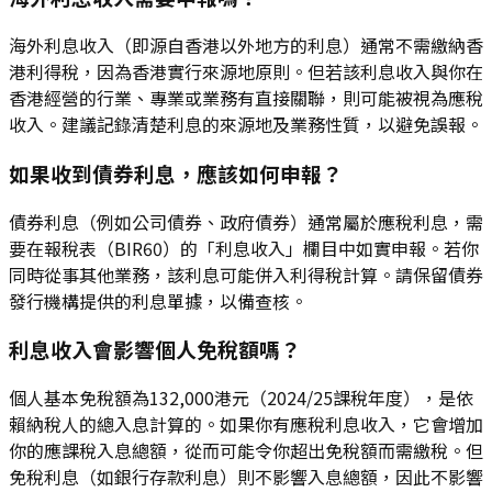
海外利息收入（即源自香港以外地方的利息）通常不需繳納香
港利得稅，因為香港實行來源地原則。但若該利息收入與你在
香港經營的行業、專業或業務有直接關聯，則可能被視為應稅
收入。建議記錄清楚利息的來源地及業務性質，以避免誤報。
如果收到債券利息，應該如何申報？
債券利息（例如公司債券、政府債券）通常屬於應稅利息，需
要在報稅表（BIR60）的「利息收入」欄目中如實申報。若你
同時從事其他業務，該利息可能併入利得稅計算。請保留債券
發行機構提供的利息單據，以備查核。
利息收入會影響個人免稅額嗎？
個人基本免稅額為132,000港元（2024/25課稅年度），是依
賴納稅人的總入息計算的。如果你有應稅利息收入，它會增加
你的應課稅入息總額，從而可能令你超出免稅額而需繳稅。但
免稅利息（如銀行存款利息）則不影響入息總額，因此不影響