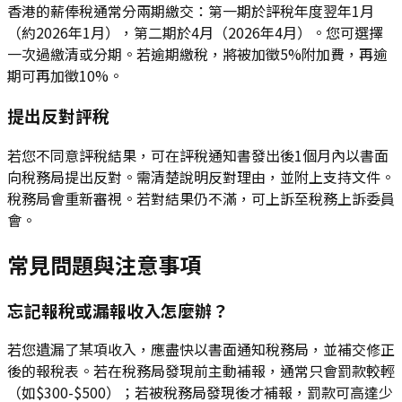
香港的薪俸稅通常分兩期繳交：第一期於評稅年度翌年1月
（約2026年1月），第二期於4月（2026年4月）。您可選擇
一次過繳清或分期。若逾期繳稅，將被加徵5%附加費，再逾
期可再加徵10%。
提出反對評稅
若您不同意評稅結果，可在評稅通知書發出後1個月內以書面
向稅務局提出反對。需清楚說明反對理由，並附上支持文件。
稅務局會重新審視。若對結果仍不滿，可上訴至稅務上訴委員
會。
常見問題與注意事項
忘記報稅或漏報收入怎麼辦？
若您遺漏了某項收入，應盡快以書面通知稅務局，並補交修正
後的報稅表。若在稅務局發現前主動補報，通常只會罰款較輕
（如$300-$500）；若被稅務局發現後才補報，罰款可高達少