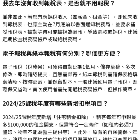
我去年沒有收到報稅表，是否就不用報稅？
並非如此。若您有應課稅收入（如薪金、租金等），即使未收
到報稅表，也應主動在7月底前以書面通知稅務局，並要求補
發報稅表。被動等待可能被視為漏報，導致罰款或評稅。建議
定期檢查稅務易帳戶或聯絡稅務局。
電子報稅與紙本報稅有何分別？哪個更方便？
電子報稅（稅務易）可獲得自動延期1個月、儲存草稿、多次
修改、即時確認提交，且無需郵寄。紙本報稅則需確保表格填
寫清晰、按時郵寄，並保留副本。一般建議使用電子報稅，既
環保又省時。首次使用者需先開通稅務易帳戶，但操作簡單。
2024/25課稅年度有哪些新增扣稅項目？
2024/25課稅年度新增「住宅租金扣除」，租客每年可申報最
多$100,000的租金開支，但需符合一定條件（如租約必須打
釐印、物業不能為僱主提供等）。此外，原有的自願醫保、年
金、強積金自願性供款等扣稅項目繼續適用。詳情可查閱稅務