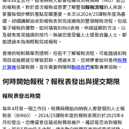
的報稅表。對於首次報稅或想更了解整個
報稅流程
的人來說，
掌握每個步驟的重點至關重要。本文以2024/25課稅年度為基
礎，詳細講解由收到報稅表到完成繳稅的整個報稅流程，包括
電子報稅的優勢、如何填寫BIR60表格、申請延期的方法，以
及避免常見錯誤的技巧。無論您是受僱人士還是自僱人士，都
能透過本指南輕鬆完成報稅。
香港的稅制簡單而透明，但若不了解報稅流程，可能錯過扣稅
項目或逾期提交導致罰款。透過本文，您將學會如何善用
稅務
計算機
估算稅額，並在需要時隨時
聯絡我們
獲取專業協助。
何時開始報稅？報稅表發出與提交期限
報稅表發出時間
每年4月第一個工作日，稅務局開始向納稅人寄發個別人士報
稅表（BIR60）。2024/25課稅年度的報稅表預計於2025年4
月初發出。您應留意信箱或稅務易帳戶，確認是否收到報稅