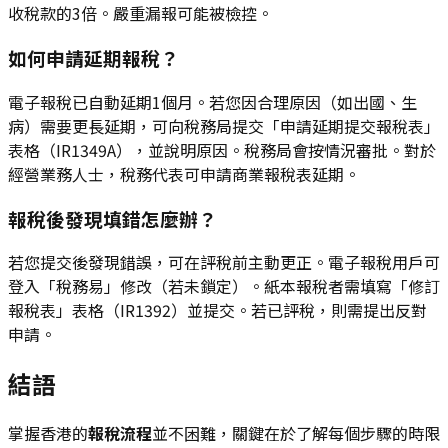
收稅款的3倍。嚴重漏報可能被檢控。
如何申請延期報稅？
電子報稅已自動延期1個月。若您因合理原因（如出國、生
病）需要更長延期，可向稅務局提交「申請延期提交報稅表」
表格（IR1349A），並說明原因。稅務局會按情況審批。對於
經營業務人士，稅務代表可申請商業報稅表延期。
報稅後發現填錯怎麼辦？
若您提交後發現錯誤，可在評稅前主動更正。電子報稅用戶可
登入「稅務易」修改（若未鎖定）。紙本報稅者需填寫「修訂
報稅表」表格（IR1392）並提交。若已評稅，則需提出反對
申請。
結語
掌握香港的
報稅流程
並不困難，關鍵在於了解每個步驟的時限