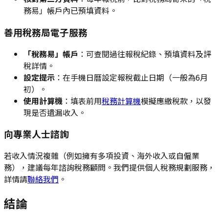
務易」帳戶內已預填資料。
善用稅務局電子服務
「稅務易」帳戶
：可查閱過往報稅紀錄、預填資料及評
稅詳情。
設定提示
：在手機日曆設定報稅截止日期（一般為6月
初）。
使用計算機
：填表前用
稅務計算機
模擬應繳稅款，以發
現是否遺漏收入。
向專業人士諮詢
若收入情況複雜（例如擁有多項投資、海外收入或自僱業
務），建議每年諮詢稅務顧問。我們提供個人稅務規劃服務，
詳情請
聯絡我們
。
結論