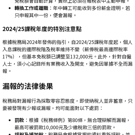
免稅額會自動計算，實際上必須在報稅表中主動申報。
轉換工作或離職
：年中轉工可能收到多份薪金證明，若
只申報其中一份，便會漏報。
2024/25課稅年度的特別注意點
根據稅務局2024年發佈的指引，自2024/25課稅年度起，個人
入息課稅的邊際稅階及稅率維持不變（薪俸稅最高邊際稅率
17%），但基本免稅額已調整至132,000元。此外，針對自僱
人士，須小心記錄所有業務收入及開支，避免因單據不全而漏
報。
漏報的法律後果
稅務局對漏報行為採取零容忍態度，即使納稅人並非蓄意，只
要被發現有少報或漏報，均可能面對以下處罰：
罰款
：根據《稅務條例》第80條，無合理辯解而漏報，
最高可被罰款10,000元及少繳稅款三倍的罰款。
評稅及補加稅
：稅務局會根據掌握的資料重新評稅，並