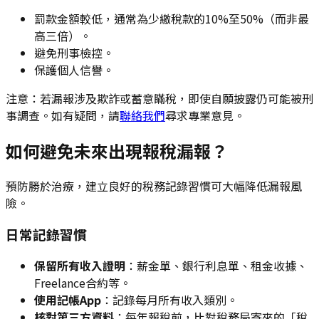
罰款金額較低，通常為少繳稅款的10%至50%（而非最
高三倍）。
避免刑事檢控。
保護個人信譽。
注意：若漏報涉及欺詐或蓄意瞞稅，即使自願披露仍可能被刑
事調查。如有疑問，請
聯絡我們
尋求專業意見。
如何避免未來出現報稅漏報？
預防勝於治療，建立良好的稅務記錄習慣可大幅降低漏報風
險。
日常記錄習慣
保留所有收入證明
：薪金單、銀行利息單、租金收據、
Freelance合約等。
使用記帳App
：記錄每月所有收入類別。
核對第三方資料
：每年報稅前，比對稅務局寄來的「稅