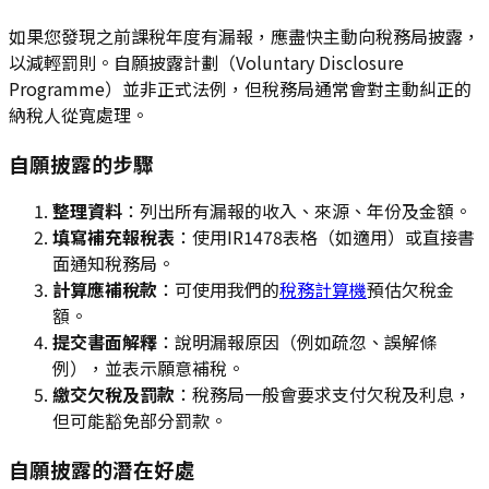
如果您發現之前課稅年度有漏報，應盡快主動向稅務局披露，
以減輕罰則。自願披露計劃（Voluntary Disclosure
Programme）並非正式法例，但稅務局通常會對主動糾正的
納稅人從寬處理。
自願披露的步驟
整理資料
：列出所有漏報的收入、來源、年份及金額。
填寫補充報稅表
：使用IR1478表格（如適用）或直接書
面通知稅務局。
計算應補稅款
：可使用我們的
稅務計算機
預估欠稅金
額。
提交書面解釋
：說明漏報原因（例如疏忽、誤解條
例），並表示願意補稅。
繳交欠稅及罰款
：稅務局一般會要求支付欠稅及利息，
但可能豁免部分罰款。
自願披露的潛在好處