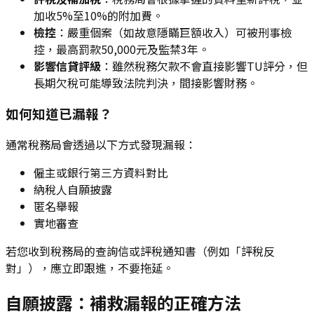
加收5%至10%的附加費。
檢控
：嚴重個案（如故意隱瞞巨額收入）可被刑事檢
控，最高罰款50,000元及監禁3年。
影響信貸評級
：雖然稅務欠款不會直接影響TU評分，但
長期欠稅可能導致法院判決，間接影響財務。
如何知道已漏報？
通常稅務局會透過以下方式發現漏報：
僱主或銀行第三方資料對比
納稅人自願披露
匿名舉報
實地審查
若您收到稅務局的查詢信或評稅通知書（例如「評稅反
對」），應立即跟進，不要拖延。
自願披露：補救漏報的正確方法