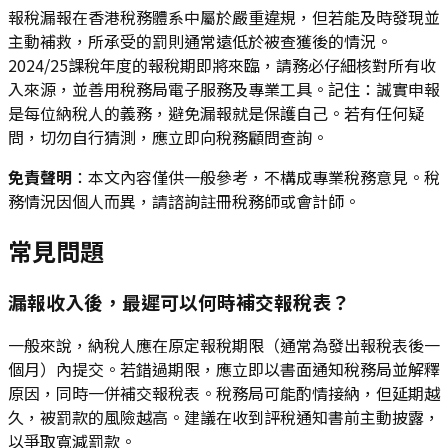
報稅漏報在香港稅務體系中屬於嚴重違規，但若能及時發現並
主動補救，所承受的罰則通常遠低於被查獲後的情況。
2024/25課稅年度的報稅期即將來臨，請務必仔細核對所有收
入來源，並善用稅務局電子服務及專業工具。記住：誠實申報
是每位納稅人的義務，避免漏報就是保護自己。若有任何疑
問，切勿自行猜測，應立即向稅務顧問查詢。
免責聲明
：本文內容僅供一般參考，不構成專業稅務意見。稅
務情況因個人而異，請諮詢註冊稅務師或會計師。
常見問題
漏報收入後，最遲可以何時補交報稅表？
一般來說，納稅人應在原定報稅期限（通常為發出報稅表後一
個月）內提交。若錯過期限，應立即以書面通知稅務局並解釋
原因，同時一併補交報稅表。稅務局可能酌情接納，但延期越
久，被罰款的風險越高。建議在收到評稅通知書前主動披露，
以爭取寬減罰款。