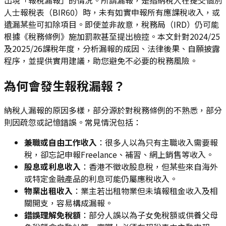
人士報稅表（BIR60）時，未有如實申報所有應課稅收入，或
遺漏某些可扣除項目。即使並非故意，稅務局（IRD）仍可能
根據《稅務條例》施加罰款甚至提出檢控。本文針對2024/25
及2025/26課稅年度，分析漏報的成因、法律後果、自願披露
程序，並提供實用建議，助您避免不必要的稅務風險。
為何會發生報稅漏報？
納稅人漏報的原因多樣，部分源於對稅務條例的不熟悉，部分
則因疏忽或記憶錯誤。常見情況包括：
兼職或自由工作收入
：很多人以為只有主職收入需要報
稅，卻忘記申報Freelance、補習、網上銷售等收入。
股息或利息收入
：香港不徵收股息稅，但某些來自海外
或特定金融產品的利息可能仍屬應稅收入。
物業出租收入
：業主若出租物業但未填報租金收入及相
關開支，容易構成漏報。
錯誤理解免稅額
：部分人誤以為子女免稅額或供養父母