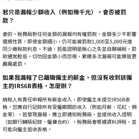
若只是漏報少額收入（例如幾千元），會否被罰
款？
會的。稅務局對任何金額的漏報均有權罰款，金額多少不影響
違規性質。即使金額細小，仍可能被罰款1,000至5,000元連
同少繳稅款利息。不過，若能證明是無心之失並自願補稅，罰
款通常較低。切勿因金額小而忽視，累積多次漏報可能導致更
嚴厲處罰。
如果我漏報了已離職僱主的薪金，但沒有收到該僱
主的IR56B表格，怎麼辦？
納稅人有責任申報所有薪金收入，即使僱主未提交IR56B表
格。您應自行記錄所有受僱期間的收入（例如月薪、花紅、佣
金等）。若發現漏報，應立即通知稅務局，並提供收入證明
（如銀行轉賬紀錄、僱傭合約）。稅務局會根據資料評稅，並
可能向僱主追收表格。