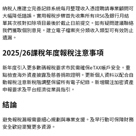
納稅人應建立完善記錄系統每月整理收入憑證聘請專業顧問可
大幅降低錯誤。實用報稅步驟首先收集所有IR56及銀行月結
單其次核對扣除項目最後於截止日前提交。如有疑問建議聯絡
我們獲取個別意見。建立電子檔案夾分類收入類型可有效防止
遺漏。
2025/26課稅年度報稅注意事項
新年度引入更多數碼報稅要求市民需確保eTAX帳戶安全。重
點檢查海外資產披露及慈善捐款證明。更新個人資料以配合自
動報稅注意新稅階調整保留所有電子紀錄。新增關注加密資產
申報要求及平台經濟從業員指引。
結論
避免報稅漏報需要細心規劃與專業支援。及早行動可保障財務
安全歡迎瀏覽更多資源。