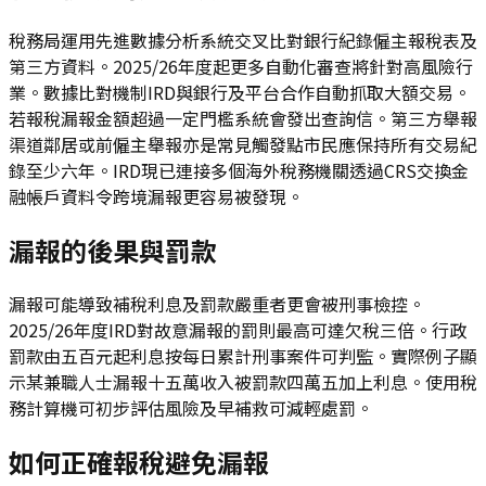
稅務局運用先進數據分析系統交叉比對銀行紀錄僱主報稅表及
第三方資料。2025/26年度起更多自動化審查將針對高風險行
業。數據比對機制IRD與銀行及平台合作自動抓取大額交易。
若報稅漏報金額超過一定門檻系統會發出查詢信。第三方舉報
渠道鄰居或前僱主舉報亦是常見觸發點市民應保持所有交易紀
錄至少六年。IRD現已連接多個海外稅務機關透過CRS交換金
融帳戶資料令跨境漏報更容易被發現。
漏報的後果與罰款
漏報可能導致補稅利息及罰款嚴重者更會被刑事檢控。
2025/26年度IRD對故意漏報的罰則最高可達欠稅三倍。行政
罰款由五百元起利息按每日累計刑事案件可判監。實際例子顯
示某兼職人士漏報十五萬收入被罰款四萬五加上利息。使用稅
務計算機可初步評估風險及早補救可減輕處罰。
如何正確報稅避免漏報