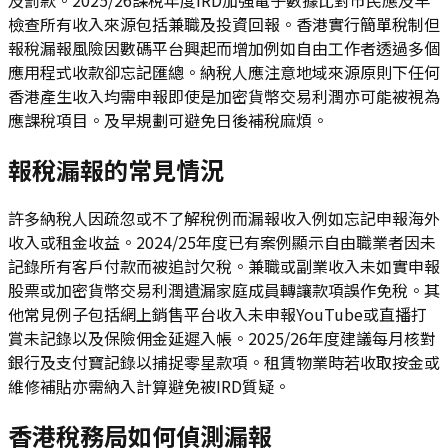
檢查所有收入來源包括兼職及投資回報。香港實行簡單稅制但
報稅漏報風險因數碼平台興起而增加例如自由工作者透過多個
應用程式收款卻忘記匯總。納稅人應注意地域來源原則下任何
香港產生收入均需申報即使是加密貨幣交易利潤亦可能被視為
應課稅項目。及早規劃可避免日後補稅麻煩。
報稅漏報的常見情況
許多納稅人因疏忽或不了解稅例而漏報收入例如忘記申報海外
收入或租金收益。2024/25年度已有案例顯示自由職業者因未
記錄所有客戶付款而被追討欠稅。兼職或副業收入未如實申報
股票或加密貨幣交易利潤遺漏家庭成員轉讓款項誤作免稅。其
他常見例子包括網上銷售平台收入未申報YouTube或直播打
賞未記錄以及保險佣金延遲入帳。2025/26年度建議每月核對
銀行及支付寶記錄以捕捉零星款項。租賃物業時若收取按金或
維修補貼亦需納入計算避免被IRD質疑。
香港稅務局如何偵測漏報