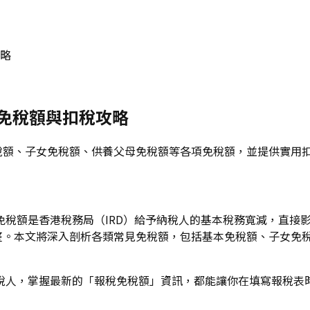
攻略
類免稅額與扣稅攻略
本免稅額、子女免稅額、供養父母免稅額等各項免稅額，並提供實用
額是香港稅務局（IRD）給予納稅人的基本稅務寬減，直接影響
所調整。本文將深入剖析各類常見免稅額，包括基本免稅額、子女
稅人，掌握最新的「報稅免稅額」資訊，都能讓你在填寫報稅表