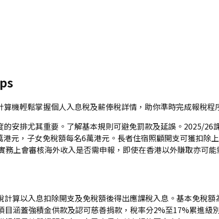
ps
稅務計算機輕鬆掌握個人入息稅及薪俸稅詳情，助你準時完成報稅程
度的安排尤其重要。了解基本規則可避免罰款及延誤。2025/26課稅
2萬港元，子女免稅額每名6萬港元。長者住宿照顧開支可獲扣除
RD實務上會審核海外收入是否需申報，即使在香港以外賺取亦可能
1日。薪俸稅計算以入息扣除開支及免稅額後得出應課稅入息。基本免稅
項目涵蓋強積金供款及認可慈善捐款，稅率分2%至17%累進級別