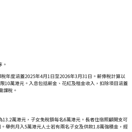
序。
年度涵蓋2025年4月1日至2026年3月31日。薪俸稅計算以
上限10萬港元。入息包括薪金、花紅及租金收入，扣除項目涵蓋
需課稅。
額為13.2萬港元，子女免稅額每名6萬港元。長者住宿照顧開支可
。舉例月入5萬港元人士若有兩名子女及供款1.8萬強積金，經