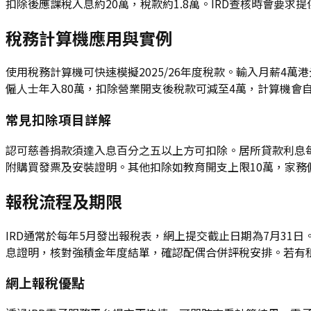
扣除後應課稅入息約20萬，稅款約1.8萬。IRD查核時會要
稅務計算機應用與實例
使用稅務計算機可快速模擬2025/26年度稅款。輸入月薪4
僱人士年入80萬，扣除營業開支後稅款可減至4萬，計算機會
常見扣除項目詳解
認可慈善捐款須達入息百分之五以上方可扣除。居所貸款利息每年
附購買發票及安裝證明。其他扣除如教育開支上限10萬，家務僱
報稅流程及期限
IRD通常於每年5月發出報稅表，網上提交截止日期為7月31日
息證明，核對強積金年度結單，確認配偶合併評稅安排。若有租
網上報稅優點