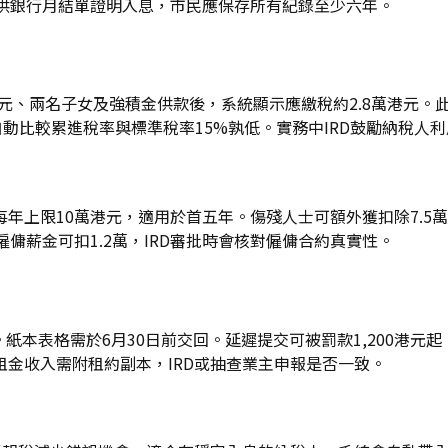
求提供銀行月結單證明入息，市民應保存所有紀錄至少六年。
萬港元、兩名子女及強積金供款後，系統顯示應繳稅約2.8萬港元
自動比較累進稅率與標準稅率15%孰低。實務中IRD鼓勵納稅人
上限10萬港元，適用於首五年。傷殘人士可額外獲扣除7.5萬港
傭薪金可扣1.2萬，IRD審批時會核對僱傭合約真實性。
。紙本表格需於6月30日前交回。延遲提交可被罰款1,200港
金收入需附租約副本，IRD或抽查業主申報是否一致。