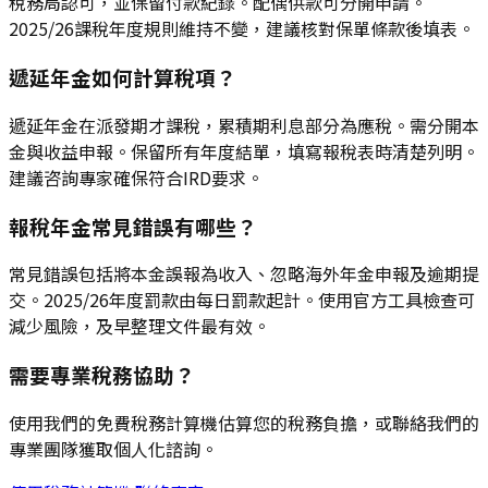
稅務局認可，並保留付款紀錄。配偶供款可分開申請。
2025/26課稅年度規則維持不變，建議核對保單條款後填表。
遞延年金如何計算稅項？
遞延年金在派發期才課稅，累積期利息部分為應稅。需分開本
金與收益申報。保留所有年度結單，填寫報稅表時清楚列明。
建議咨詢專家確保符合IRD要求。
報稅年金常見錯誤有哪些？
常見錯誤包括將本金誤報為收入、忽略海外年金申報及逾期提
交。2025/26年度罰款由每日罰款起計。使用官方工具檢查可
減少風險，及早整理文件最有效。
需要專業稅務協助？
使用我們的免費稅務計算機估算您的稅務負擔，或聯絡我們的
專業團隊獲取個人化諮詢。