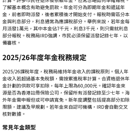
了解基本概念有助避免罰款。年金可分為即期年金和遞延年
金，前者即時派發，後者累積後才開始支付。報稅時需區分本
金與利息部分，利息通常為應課稅部分。舉例來說，若年金每
月派發1萬元，其中本金佔7千元，利息3千元，則只需就利息
部分報稅。稅務局IRD強調，市民必須保留派發記錄七年，以
備審核。
2025/26年度年金稅務規定
2025/26課稅年度，稅務局維持年金收入的課稅原則。個人年
金收入若超過基本免稅額，需按累進稅率計算。合資格退休年
金計劃的供款可享扣除，每年上限為60,000元。確認年金來
源是否為香港註冊保險公司，保留所有派發記錄至少七年。海
外年金需申報但或可申請寬免。新年度調整包括提高部分扣除
限額，建議及早規劃。若年金來自認可機構，IRD會自動交叉
核對數據。
常見年金類型