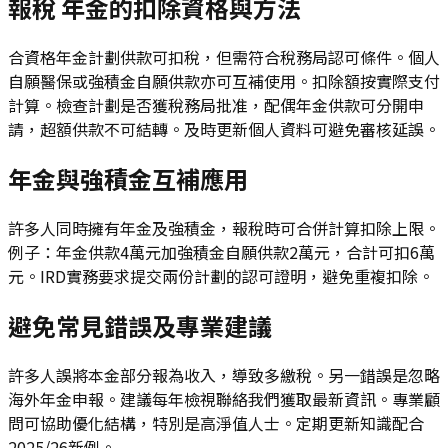
報稅 年金的扣除資格與方法
合資格年金計劃供款可扣稅，但需符合稅務局認可條件。個人
自願醫保或強積金自願供款亦可互補使用。扣除額按實際支付
計算。檢查計劃是否獲稅務局批准，配偶年金供款可分開申
請，超額供款不可結轉。及時更新個人資料可避免審核延誤。
年金與強積金互補應用
許多人同時擁有年金及強積金，報稅時可合併計算扣除上限。
例子：年金供款4萬元加強積金自願供款2萬元，合計可扣6萬
元。IRD實務要求提交兩份計劃的認可證明，避免重複扣除。
避免常見錯誤及專業建議
許多人誤將本金部分報為收入，導致多繳稅。另一錯誤是忽略
海外年金申報。建議每年檢視聯絡我們獲取最新資訊。專業顧
問可協助優化結構，特別是高淨值人士。定期更新知識配合
2025/26新例。