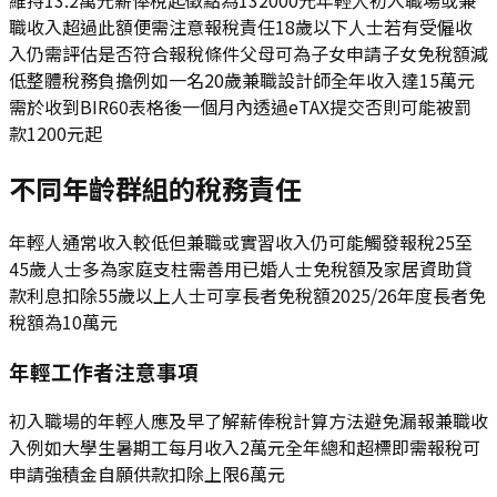
職收入超過此額便需注意報稅責任18歲以下人士若有受僱收
入仍需評估是否符合報稅條件父母可為子女申請子女免稅額減
低整體稅務負擔例如一名20歲兼職設計師全年收入達15萬元
需於收到BIR60表格後一個月內透過eTAX提交否則可能被罰
款1200元起
不同年齡群組的稅務責任
年輕人通常收入較低但兼職或實習收入仍可能觸發報稅25至
45歲人士多為家庭支柱需善用已婚人士免稅額及家居資助貸
款利息扣除55歲以上人士可享長者免稅額2025/26年度長者免
稅額為10萬元
年輕工作者注意事項
初入職場的年輕人應及早了解薪俸稅計算方法避免漏報兼職收
入例如大學生暑期工每月收入2萬元全年總和超標即需報稅可
申請強積金自願供款扣除上限6萬元