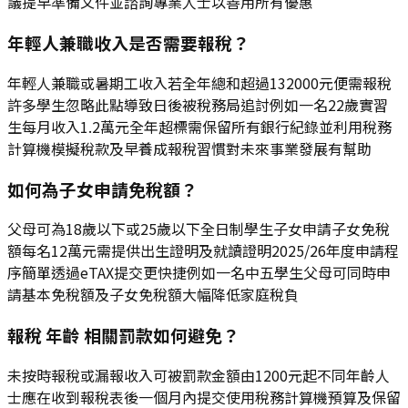
議提早準備文件並諮詢專業人士以善用所有優惠
年輕人兼職收入是否需要報稅？
年輕人兼職或暑期工收入若全年總和超過132000元便需報稅
許多學生忽略此點導致日後被稅務局追討例如一名22歲實習
生每月收入1.2萬元全年超標需保留所有銀行紀錄並利用稅務
計算機模擬稅款及早養成報稅習慣對未來事業發展有幫助
如何為子女申請免稅額？
父母可為18歲以下或25歲以下全日制學生子女申請子女免稅
額每名12萬元需提供出生證明及就讀證明2025/26年度申請程
序簡單透過eTAX提交更快捷例如一名中五學生父母可同時申
請基本免稅額及子女免稅額大幅降低家庭稅負
報稅 年齡 相關罰款如何避免？
未按時報稅或漏報收入可被罰款金額由1200元起不同年齡人
士應在收到報稅表後一個月內提交使用稅務計算機預算及保留