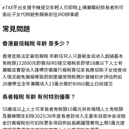
eTAX平台支援手機提交年輕人可即時上傳兼職紀錄長者則可
委託子女代辦避免親身前往IRD辦事處
常見問題
香港最低報稅 年齡 是多少？
香港並無法定最低報稅 年齡任何人只要薪金或收入超過基本
免稅額132000元即需向IRD提交報稅表即使18歲以下人士有
兼職或實習收入達標亦需履行報稅責任家長應協助子女檢查收
入情況避免漏報導致罰款建議使用稅務計算機初步評估例如
20歲學生全年兼職收入15萬元需於BIR60截止日前提交
長者報稅 年齡 有何特別優惠？
55歲或以上人士可享長者免稅額10萬元另有傷殘人士免稅額
及醫療開支扣除2025/26年度長者若收入主要來自退休金或租
金仍需報稅但可扣除更多項目例如長期護理費用上限5萬元建