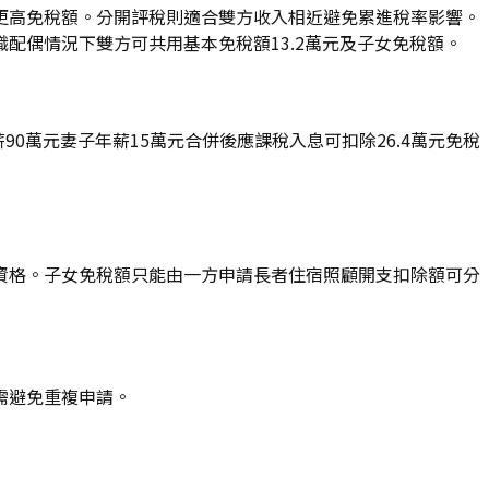
更高免稅額。分開評稅則適合雙方收入相近避免累進稅率影響。
配偶情況下雙方可共用基本免稅額13.2萬元及子女免稅額。
90萬元妻子年薪15萬元合併後應課稅入息可扣除26.4萬元免稅
資格。子女免稅額只能由一方申請長者住宿照顧開支扣除額可分
需避免重複申請。