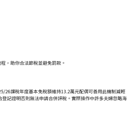
流程，助你合法節稅並避免罰款。
26課稅年度基本免稅額維持13.2萬元配偶可善用此機制減輕
合登記證明否則無法申請合併評稅。實際操作中許多夫婦忽略海