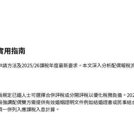
度實用指南
請方法及2025/26課稅年度最新要求。本文深入分析配偶報稅
定已婚人士可選擇合併評稅或分開評稅以優化稅務負擔。2025/
局強調配偶雙方需提供有效婚姻證明文件例如結婚證書或民事結
須一併列入應課稅入息計算。