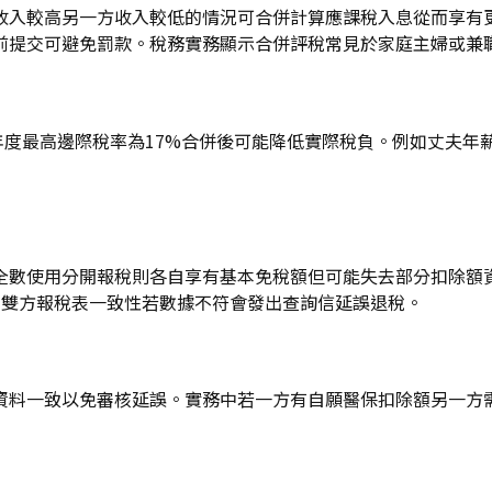
收入較高另一方收入較低的情況可合併計算應課稅入息從而享有
提交可避免罰款。稅務實務顯示合併評稅常見於家庭主婦或兼職
年度最高邊際稅率為17%合併後可能降低實際稅負。例如丈夫年薪
全數使用分開報稅則各自享有基本免稅額但可能失去部分扣除額
對雙方報稅表一致性若數據不符會發出查詢信延誤退稅。
資料一致以免審核延誤。實務中若一方有自願醫保扣除額另一方