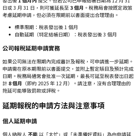
發出後
1 個月內
提交。但若公司已申報結帳日期為 12 月 31
日或 3 月 31 日，則可獲延長至
3 個月
。稅務局會按既定政策
考慮延期申請，但必須在限期前以書面提出合理理由。
標準限期：稅表發出後 1 個月
自動延期（特定結帳日期）：稅表發出後 3 個月
公司報稅延期申請實務
如果公司無法在限期內完成審計及報稅，可申請進一步延期。
申請需在原本期限前以書面提交，並附上暫定賬目及預計完成
日期。稅務局通常會批准一次延期，最長可延至稅表發出日起
計
8 個月
（即約 2025 年 12 月）。請注意，沒有合理理由的
拖延可能導致罰款或評稅。
延期報稅的申請方法與注意事項
個人延期申請
個人納稅人
不能
以「太忙」或「未準備好資料」為由申請延