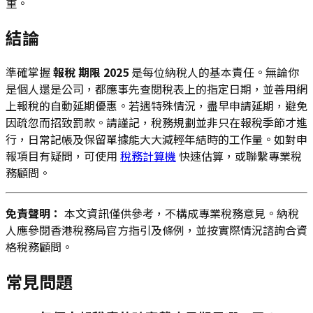
重。
結論
準確掌握
報稅 期限 2025
是每位納稅人的基本責任。無論你
是個人還是公司，都應事先查閱稅表上的指定日期，並善用網
上報稅的自動延期優惠。若遇特殊情況，盡早申請延期，避免
因疏忽而招致罰款。請謹記，稅務規劃並非只在報稅季節才進
行，日常記帳及保留單據能大大減輕年結時的工作量。如對申
報項目有疑問，可使用
稅務計算機
快速估算，或聯繫專業稅
務顧問。
免責聲明：
本文資訊僅供參考，不構成專業稅務意見。納稅
人應參閱香港稅務局官方指引及條例，並按實際情況諮詢合資
格稅務顧問。
常見問題