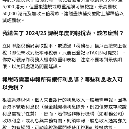
5,000 港元，但重複違規或嚴重延誤可被檢控，最高罰款
50,000 港元及加收三倍稅款。建議盡快補交並附上解釋信以
減輕罰款。
我遺失了 2024/25 課稅年度的報稅表，該怎麼辦？
立即聯絡稅務局索取副本，或透過「稅務易」帳戶直接網上報
稅（即使未收到紙本報稅表，只要已登記 eTAX 即可提交）。
你亦可親身到稅務大樓索取重印表格。注意不要等到最後期
限，以免因處理時間而延誤。
報稅時需要申報所有銀行利息嗎？哪些利息收入可
以免稅？
根據香港稅例，個人來自銀行的利息收入一般無需申報，因為
香港不徵收利息稅（但金融機構利息除外，例如債券或存款證
利息需視乎性質）。然而，若你從非銀行機構（如財務公司）
收取利息，或利息與業務有關，則須申報。股息收入通常亦免
稅。如有疑問，可諮詢稅務顧問或使用稅務計算機估算。