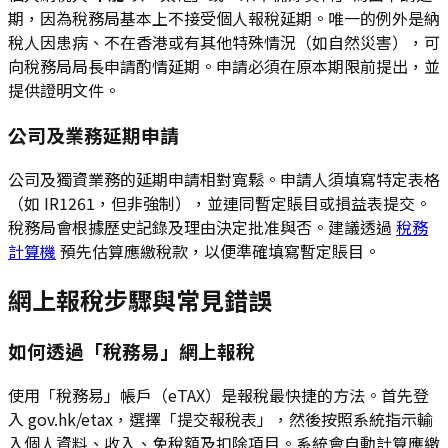
期，因為稅務局基本上不接受個人報稅延期。唯一的例外是納
稅人因患病、不在香港或有其他特殊情況（如自然災害），可
向稅務局局長申請酌情延期。申請必須在原本期限前提出，並
提供證明文件。
公司及業務延期申請
公司及獨資業務的延期申請相對寬鬆。申請人須填寫特定表格
（如 IR1261，但非強制），並連同暫定賬目或損益表提交。
稅務局會根據歷史記錄及理由決定批准與否。建議透過
稅務
計算機
預先估算應繳稅款，以便準確填寫暫定賬目。
網上報稅步驟與常見錯誤
如何透過「稅務易」網上報稅
使用「稅務易」帳戶（eTAX）是報稅最快捷的方法。首先登
入 gov.hk/etax，選擇「提交報稅表」，然後按照系統指示輸
入個人資料、收入、免稅額及扣除項目。系統會自動計算應繳