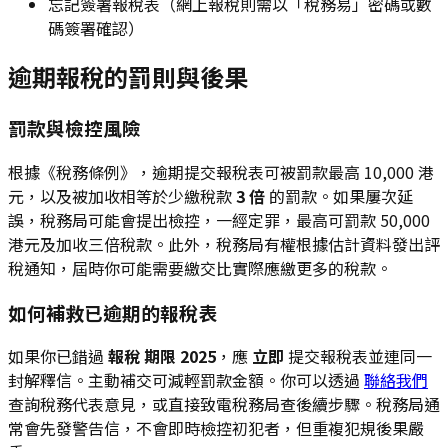
忘記簽署報稅表（網上報稅則需以「稅務易」密碼或數
碼簽署確認）
逾期報稅的罰則與後果
罰款與檢控風險
根據《稅務條例》，逾期提交報稅表可被罰款最高 10,000 港
元，以及被加收相等於少繳稅款
3 倍
的罰款。如果屢次延
誤，稅務局可能會提出檢控，一經定罪，最高可罰款 50,000
港元及加收三倍稅款。此外，稅務局有權根據估計資料發出評
稅通知，屆時你可能需要繳交比實際應繳更多的稅款。
如何補救已逾期的報稅表
如果你已錯過
報稅 期限 2025
，應
立即
提交報稅表並連同一
封解釋信。主動補交可減輕罰款金額。你可以透過
聯絡我們
查詢稅務代表意見，或直接致電稅務局查後續步驟。稅務局通
常會先發警告信，不會即時檢控初犯者，但重複犯規後果嚴