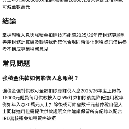
可減至數萬元
結論
掌握報稅入息與強積金扣除技巧能讓2025/26年度稅務更順利
善用稅務計算機及聯絡我們確保合規同時優化退稅資訊僅供參
考不構成專業稅務意見
常見問題
強積金供款如何影響入息報稅？
強積金強制供款可全數扣除應課稅入息2025/26年度上限為
18000元僱員每月供款按入息5%計算扣除後能降低適用稅率
例如年入息30萬元人士扣除後或可節省數千元薪俸稅自僱人
士同樣適用但需提供供款證明文件建議保留所有紀錄以配合
IRD審核避免扣稅資格被拒