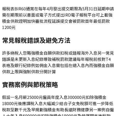
報稅表BIR60通常在每年4月發出提交期限為5月31日延期申請
需在期限前以書面或電子方式提出IRD電子報稅平台可上載強
積金供款證明加快審批流程延誤提交會被罰款首年最低罰款
1200元
常見報稅錯誤及避免方法
許多納稅人忽略強積金自願供款扣稅或錯報海外入息另一常見
錯誤是未更新入息紀錄導致補稅罰款建議每年報稅前核對T4
表格及銀行紀錄例如佣金入息需包括在總入息內而強積金自願
供款上限與強制供款分開計算
實務案例與節稅策略
假設一名月薪25000元僱員年度入息300000元扣除強積金
18000元後應課稅入息大幅減少結合子女免稅額可進一步降低
稅款至數千元及早規劃強積金有助長遠財務健康另一案例自僱
人士年入息600000元扣除強積金18000元及營運開支後稅款