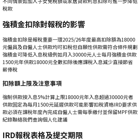
不同情景如加入子女免稅額或家居貸款利息扣除可進一步降低
稅款
強積金扣除對報稅的影響
強積金扣除是報稅重要一環2025/26年度最高扣除額為18000
元僱員及自僱人士供款均可扣稅但自願性供款需符合條件規劃
強積金可降低入息稅級例如月入30000元人士每月強積金供款
1500元年供款18000元全數扣除後應課稅入息減少直接節省
薪俸稅
扣除額上限及注意事項
強制供款按入息5%計算上限18000元年入息超過30000元者
供款固定為每月1500元延遲供款可能影響扣稅資格IRD要求供
款必須在課稅年度內完成自僱人士需每季繳付並保留MPF供款
紀錄聯絡我們查詢個人化建議
IRD報稅表格及提交期限