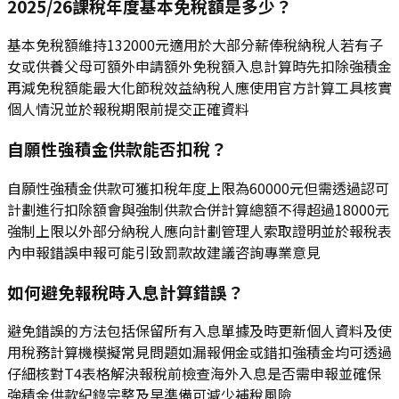
2025/26課稅年度基本免稅額是多少？
基本免稅額維持132000元適用於大部分薪俸稅納稅人若有子
女或供養父母可額外申請額外免稅額入息計算時先扣除強積金
再減免稅額能最大化節稅效益納稅人應使用官方計算工具核實
個人情況並於報稅期限前提交正確資料
自願性強積金供款能否扣稅？
自願性強積金供款可獲扣稅年度上限為60000元但需透過認可
計劃進行扣除額會與強制供款合併計算總額不得超過18000元
強制上限以外部分納稅人應向計劃管理人索取證明並於報稅表
內申報錯誤申報可能引致罰款故建議咨詢專業意見
如何避免報稅時入息計算錯誤？
避免錯誤的方法包括保留所有入息單據及時更新個人資料及使
用稅務計算機模擬常見問題如漏報佣金或錯扣強積金均可透過
仔細核對T4表格解決報稅前檢查海外入息是否需申報並確保
強積金供款紀錄完整及早準備可減少補稅風險