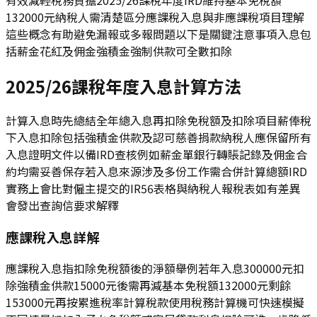
132000元納稅人需清楚區分應課稅入息與非應課稅項目理解
這些概念有助避免漏報或多報問題以下是關鍵注意事項入息包
括薪金花紅及佣金強積金強制供款可全數扣除
2025/26課稅年度入息計算方法
計算入息時先總結全年總入息再扣除免稅額及扣除項目薪俸稅
下入息扣除包括強積金供款及認可慈善捐款納稅人應保留所有
入息證明文件以備IRD查核例如薪金單銀行轉賬記錄及佣金合
約均需妥善保存若入息來源涉及多份工作需合併計算總額IRD
實務上會比對僱主提交的IR56表格與納稅人報稅表如有差異
會發出查詢信要求解釋
應課稅入息詳解
應課稅入息指扣除免稅額後的淨額舉例若年入息300000元扣
除強積金供款15000元後需再減基本免稅額132000元剩餘
153000元再按累進稅率計算稅款使用稅務計算機可快速模擬