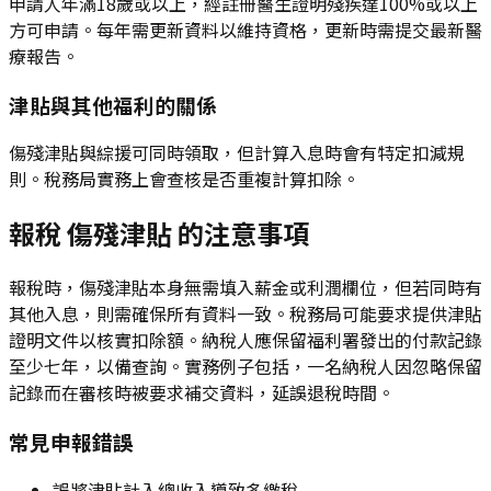
申請人年滿18歲或以上，經註冊醫生證明殘疾達100%或以上
方可申請。每年需更新資料以維持資格，更新時需提交最新醫
療報告。
津貼與其他福利的關係
傷殘津貼與綜援可同時領取，但計算入息時會有特定扣減規
則。稅務局實務上會查核是否重複計算扣除。
報稅 傷殘津貼 的注意事項
報稅時，傷殘津貼本身無需填入薪金或利潤欄位，但若同時有
其他入息，則需確保所有資料一致。稅務局可能要求提供津貼
證明文件以核實扣除額。納稅人應保留福利署發出的付款記錄
至少七年，以備查詢。實務例子包括，一名納稅人因忽略保留
記錄而在審核時被要求補交資料，延誤退稅時間。
常見申報錯誤
誤將津貼計入總收入導致多繳稅