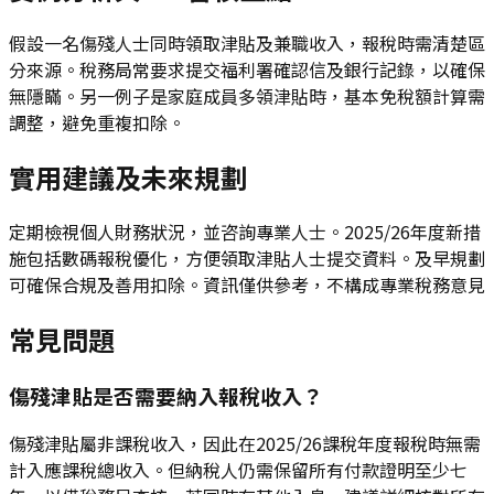
假設一名傷殘人士同時領取津貼及兼職收入，報稅時需清楚區
分來源。稅務局常要求提交福利署確認信及銀行記錄，以確保
無隱瞞。另一例子是家庭成員多領津貼時，基本免稅額計算需
調整，避免重複扣除。
實用建議及未來規劃
定期檢視個人財務狀況，並咨詢專業人士。2025/26年度新措
施包括數碼報稅優化，方便領取津貼人士提交資料。及早規劃
可確保合規及善用扣除。資訊僅供參考，不構成專業稅務意見
常見問題
傷殘津貼是否需要納入報稅收入？
傷殘津貼屬非課稅收入，因此在2025/26課稅年度報稅時無需
計入應課稅總收入。但納稅人仍需保留所有付款證明至少七