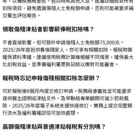
年，以備稅務局查核。若同時有其他入息，建議詳細核對所有
扣除項目，避免遺漏傷殘人士免稅額申請，否則可能被要求補
交醫生評估報告。
領取傷殘津貼會影響薪俸稅扣除嗎？
不會直接影響，但可額外申請傷殘人士免稅額75,000元。
2025/26年度若供養傷殘家人，亦可享有相關扣除。報稅時需
確保資料準確，建議使用稅務計算機模擬不同情景，確保最大
化扣稅效益，並準備福利署更新記錄以應對可能審查。
報稅時忘記申報傷殘相關扣除怎麼辦？
可於報稅後6個月內提交修訂申請。稅務局會審批並可能要求
提供醫生證明或津貼文件。及早聯絡專業顧問可減少罰款風
險，2025/26年度電子系統支援快速修訂，實務上提交完整銀
行流水及福利署確認信可加快處理。
高額傷殘津貼與普通津貼報稅有分別嗎？