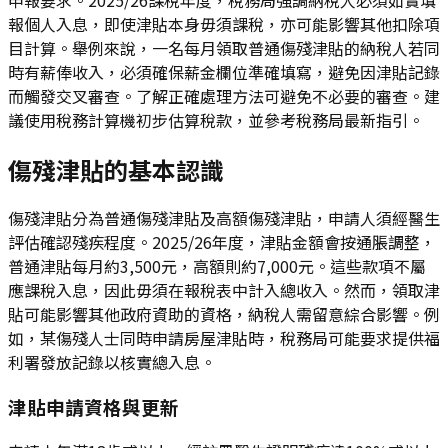
報個人入息，即使津貼本身毋須課稅，亦可能影響其他扣除項
目計算。舉例來說，一名每月領取普通傷殘津貼的納稅人若同
時有薪俸收入，必須確保薪金欄位準確填寫，避免因津貼記錄
而觸發交叉審查。了解正確處理方法可避免不必要的審查。建
議使用稅務計算機初步估算稅款，並參考稅務局最新指引。
傷殘津貼的基本認識
傷殘津貼分為普通傷殘津貼及高額傷殘津貼，申請人須經醫生
評估確認殘疾程度。2025/26年度，津貼金額會按通脹調整，
普通津貼每月約3,500元，高額則約7,000元。這些款項不屬
應課稅入息，因此毋須在報稅表中計入總收入。然而，領取津
貼可能影響其他政府資助的資格，納稅人需留意綜合影響。例
如，某傷殘人士同時申請房屋津貼時，稅務局可能要求提供福
利署發放記錄以核實總入息。
津貼申請資格與更新