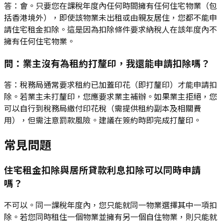
答：會。只要您在課稅年度內任何時間擁有任何住宅物業（包
括香港境外），即使該物業未出租或由親友居住，您都不能申
請住宅租金扣除。這是因為扣除條件要求納稅人在該年度內不
擁有任何住宅物業。
問：業主沒有為租約打釐印，我還能申請扣除嗎？
答：稅務局通常要求租約已加蓋印花（即打釐印）才能申請扣
除。若業主未打釐印，您應要求業主補辦。如果業主拒絕，您
可以自行到稅務局繳付印花稅（需提供租約副本及相關費
用），但需注意罰款風險。建議在簽約時即完成打釐印。
常見問題
住宅租金扣除與居所貸款利息扣除可以同時申請
嗎？
不可以。同一課稅年度內，您只能就同一物業選擇其中一項扣
除。若您同時租住一個物業並擁有另一個自住物業，則只能就