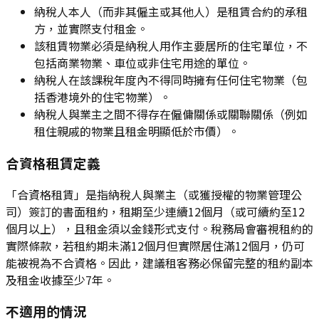
納稅人本人（而非其僱主或其他人）是租賃合約的承租
方，並實際支付租金。
該租賃物業必須是納稅人用作主要居所的住宅單位，不
包括商業物業、車位或非住宅用途的單位。
納稅人在該課稅年度內不得同時擁有任何住宅物業（包
括香港境外的住宅物業）。
納稅人與業主之間不得存在僱傭關係或關聯關係（例如
租住親戚的物業且租金明顯低於市價）。
合資格租賃定義
「合資格租賃」是指納稅人與業主（或獲授權的物業管理公
司）簽訂的書面租約，租期至少連續12個月（或可續約至12
個月以上），且租金須以金錢形式支付。稅務局會審視租約的
實際條款，若租約期未滿12個月但實際居住滿12個月，仍可
能被視為不合資格。因此，建議租客務必保留完整的租約副本
及租金收據至少7年。
不適用的情況