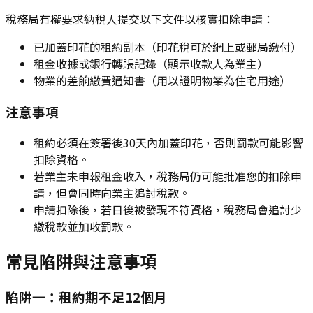
稅務局有權要求納稅人提交以下文件以核實扣除申請：
已加蓋印花的租約副本（印花稅可於網上或郵局繳付）
租金收據或銀行轉賬記錄（顯示收款人為業主）
物業的差餉繳費通知書（用以證明物業為住宅用途）
注意事項
租約必須在簽署後30天內加蓋印花，否則罰款可能影響
扣除資格。
若業主未申報租金收入，稅務局仍可能批准您的扣除申
請，但會同時向業主追討稅款。
申請扣除後，若日後被發現不符資格，稅務局會追討少
繳稅款並加收罰款。
常見陷阱與注意事項
陷阱一：租約期不足12個月