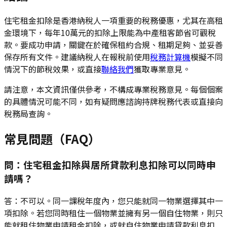
住宅租金扣除是香港納稅人一項重要的稅務優惠，尤其在高租
金環境下，每年10萬元的扣除上限能為中產租客節省可觀稅
款。要成功申請，關鍵在於確保租約合規、租期足夠、並妥善
保存所有文件。建議納稅人在報稅前使用
稅務計算機
模擬不同
情況下的節稅效果，或直接
聯絡我們
獲取專業意見。
請注意，本文資訊僅供參考，不構成專業稅務意見。每個個案
的具體情況可能不同，如有疑問應諮詢持牌稅務代表或直接向
稅務局查詢。
常見問題（FAQ）
問：住宅租金扣除與居所貸款利息扣除可以同時申
請嗎？
答：不可以。同一課稅年度內，您只能就同一物業選擇其中一
項扣除。若您同時租住一個物業並擁有另一個自住物業，則只
能就租住物業申請租金扣除，或就自住物業申請貸款利息扣