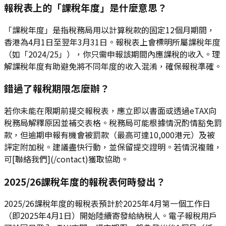
報稅表上的「課稅年度」是什麼意思？
「課稅年度」是指稅務局用以計算稅款的固定12個月期間，
香港為4月1日至翌年3月31日。報稅表上會標明所屬課稅年度
（如「2024/25」），你只需申報該期間內應課稅的收入。理
解課稅年度有助避免將不同年度的收入混淆，確保報稅準確。
錯過了報稅期限怎麼辦？
若你未能在限期前提交報稅表，應立即以書面或透過eTAX向
稅務局解釋原因並補交表格。稅務局可能根據情況酌情豁免罰
款，但逾期申報有機會被罰款（最高可達10,000港元）及被
評定附加稅。建議盡快行動，並保留提交證明。若情況複雜，
可[聯絡我們](/contact)獲取協助。
2025/26課稅年度的報稅表何時發出？
2025/26課稅年度的報稅表預計於2025年4月第一個工作日
（即2025年4月1日）開始陸續寄發給納稅人。電子報稅用戶