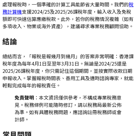
處理報稅時，一個準確的計算工具能節省大量時間。我們的
稅
務計算機
支援2024/25及2025/26課稅年度，輸入收入及免稅
額即可快速估算應繳稅款。此外，若你的稅務情況複雜（如有
多項收入、物業或海外資產），建議尋求專業稅務顧問協助。
結論
總結而言，「報稅是報幾月到幾月」的答案非常明確：香港課
稅年度為每年4月1日至翌年3月31日。無論是2024/25還是
2025/26課稅年度，你只需記住這個期間，並按實際收款日期
申報收入。掌握報稅時間表、善用工具及適時諮詢專家，就能
輕鬆完成每年的報稅責任。
免責聲明
：本文資訊僅供參考，不構成專業稅務意
見。稅務條例可能隨時修訂，請以稅務局最新公佈
為準。如有具體稅務問題，應諮詢註冊稅務師或會
計師。
常見問題