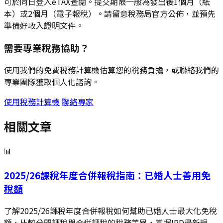
可於同日登入eTAX查閱。提交期限一般為發出後1個月（紙
本）或2個月（電子報稅）。請留意稅務局官方公佈，並預先
準備好收入證明文件。
需要專業稅務協助？
使用我們的免費稅務計算機估算您的稅務負擔，或聯絡我們的
專業團隊獲取個人化諮詢。
使用稅務計算機
聯絡專家
相關文章
📊
2025/26課稅年度合併報稅指南：已婚人士善用免
稅額
了解2025/26課稅年度合併報稅如何幫助已婚人士最大化免稅
額，比較分開評稅與合併評稅的稅務差異，掌握IRD最新規