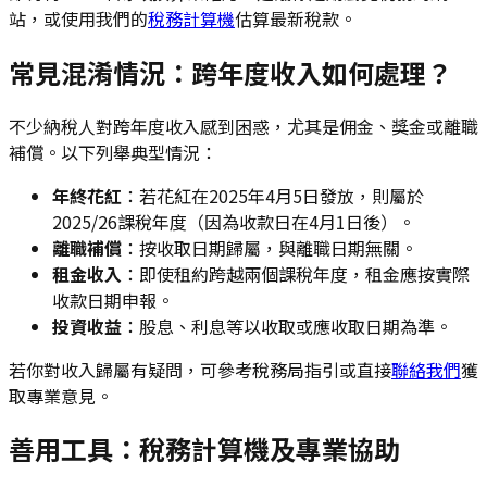
站，或使用我們的
稅務計算機
估算最新稅款。
常見混淆情況：跨年度收入如何處理？
不少納稅人對跨年度收入感到困惑，尤其是佣金、獎金或離職
補償。以下列舉典型情況：
年終花紅
：若花紅在2025年4月5日發放，則屬於
2025/26課稅年度（因為收款日在4月1日後）。
離職補償
：按收取日期歸屬，與離職日期無關。
租金收入
：即使租約跨越兩個課稅年度，租金應按實際
收款日期申報。
投資收益
：股息、利息等以收取或應收取日期為準。
若你對收入歸屬有疑問，可參考稅務局指引或直接
聯絡我們
獲
取專業意見。
善用工具：稅務計算機及專業協助