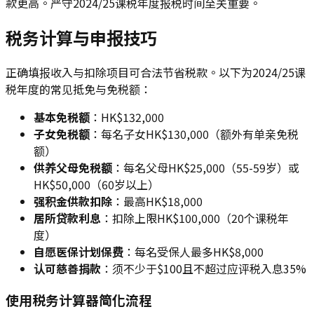
款更高。严守2024/25课税年度报税时间至关重要。
税务计算与申报技巧
正确填报收入与扣除项目可合法节省税款。以下为2024/25课
税年度的常见抵免与免税额：
基本免税额
：HK$132,000
子女免税额
：每名子女HK$130,000（额外有单亲免税
额）
供养父母免税额
：每名父母HK$25,000（55-59岁）或
HK$50,000（60岁以上）
强积金供款扣除
：最高HK$18,000
居所贷款利息
：扣除上限HK$100,000（20个课税年
度）
自愿医保计划保费
：每名受保人最多HK$8,000
认可慈善捐款
：须不少于$100且不超过应评税入息35%
使用税务计算器简化流程