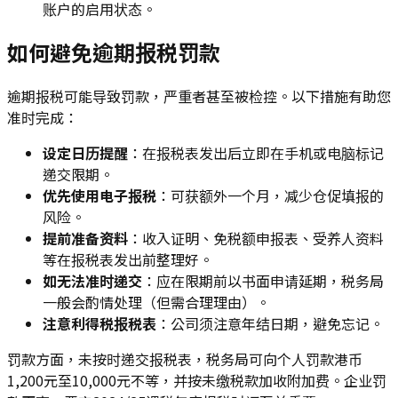
账户的启用状态。
如何避免逾期报税罚款
逾期报税可能导致罚款，严重者甚至被检控。以下措施有助您
准时完成：
设定日历提醒
：在报税表发出后立即在手机或电脑标记
递交限期。
优先使用电子报税
：可获额外一个月，减少仓促填报的
风险。
提前准备资料
：收入证明、免税额申报表、受养人资料
等在报税表发出前整理好。
如无法准时递交
：应在限期前以书面申请延期，税务局
一般会酌情处理（但需合理理由）。
注意利得税报税表
：公司须注意年结日期，避免忘记。
罚款方面，未按时递交报税表，税务局可向个人罚款港币
1,200元至10,000元不等，并按未缴税款加收附加费。企业罚