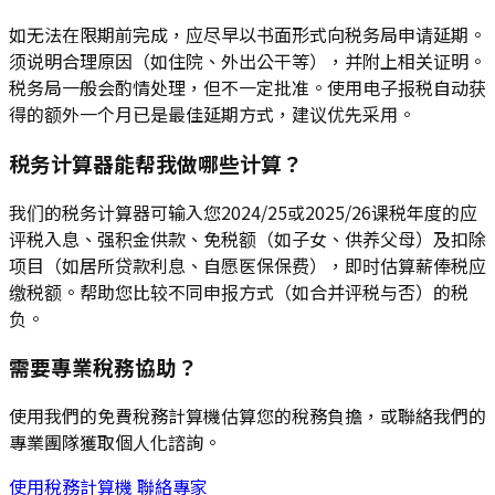
如无法在限期前完成，应尽早以书面形式向税务局申请延期。
须说明合理原因（如住院、外出公干等），并附上相关证明。
税务局一般会酌情处理，但不一定批准。使用电子报税自动获
得的额外一个月已是最佳延期方式，建议优先采用。
税务计算器能帮我做哪些计算？
我们的税务计算器可输入您2024/25或2025/26课税年度的应
评税入息、强积金供款、免税额（如子女、供养父母）及扣除
项目（如居所贷款利息、自愿医保保费），即时估算薪俸税应
缴税额。帮助您比较不同申报方式（如合并评税与否）的税
负。
需要專業稅務協助？
使用我們的免費稅務計算機估算您的稅務負擔，或聯絡我們的
專業團隊獲取個人化諮詢。
使用稅務計算機
聯絡專家