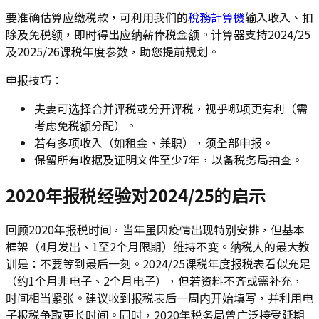
要准确估算应缴税款，可利用我们的
稅務計算機
输入收入、扣
除及免税额，即时得出应纳薪俸税金额。计算器支持2024/25
及2025/26课税年度参数，助您提前规划。
申报技巧：
夫妻可选择合并评税或分开评税，视乎哪项更有利（需
考虑免税额分配）。
若有多项收入（如租金、兼职），须全部申报。
保留所有收据及证明文件至少7年，以备税务局抽查。
2020年报税经验对2024/25的启示
回顾2020年报税时间，当年虽因疫情出现特别安排，但基本
框架（4月发出、1至2个月限期）维持不变。纳税人的最大教
训是：不要等到最后一刻。2024/25课税年度报税表看似充足
（约1个月非电子、2个月电子），但若资料不齐或需补充，
时间相当紧张。建议收到报税表后一周内开始填写，并利用电
子报税争取更长时间。同时，2020年税务局曾广泛接受延期