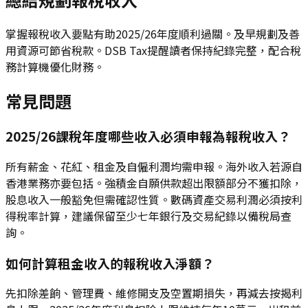
掌握報稅收入要點有助2025/26年度順利過關。及早規劃及善
用資源可節省稅款。DSB Tax提醒讀者保持紀錄完整，配合稅
務計算機優化財務。
常見問題
2025/26課稅年度哪些收入必須申報為報稅收入？
所有薪金、花紅、租金及自僱利潤均需申報。海外收入若源自
香港業務亦要包括。強積金自願供款超出限額部分不獲扣除，
股息收入一般豁免但需確認性質。數碼資產交易利潤必須按利
得稅率計算，建議保留至少七年銀行及交易紀錄以備稅局查
詢。
如何計算租金收入的報稅收入淨額？
先扣除差餉、管理費、維修開支及空置期損失，再減去按揭利