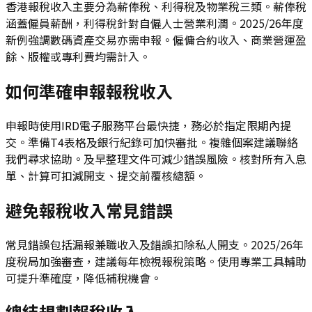
香港報稅收入主要分為薪俸稅、利得稅及物業稅三類。薪俸稅
涵蓋僱員薪酬，利得稅針對自僱人士營業利潤。2025/26年度
新例強調數碼資產交易亦需申報。僱傭合約收入、商業營運盈
餘、版權或專利費均需計入。
如何準確申報報稅收入
申報時使用IRD電子服務平台最快捷，務必於指定限期內提
交。準備T4表格及銀行紀錄可加快審批。複雜個案建議聯絡
我們尋求協助。及早整理文件可減少錯誤風險。核對所有入息
單、計算可扣減開支、提交前覆核總額。
避免報稅收入常見錯誤
常見錯誤包括漏報兼職收入及錯誤扣除私人開支。2025/26年
度稅局加強審查，建議每年檢視報稅策略。使用專業工具輔助
可提升準確度，降低補稅機會。
總結規劃報稅收入