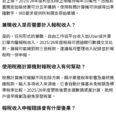
息上限。2025/26年度利息扣除上限維持每年10萬元。出租前
置開支如裝修費可分五年攤銷。使用稅務計算機可快速得出準
確數字，IRD要求提供所有開支原始單據。
兼職收入是否需要計入報稅收入？
是的，任何形式的兼職、自由工作或平台收入如Uber或外賣
訂單均屬報稅收入。2025/26年度稅局可透過銀行數據交叉比
對。漏報可能被罰款三倍稅款，建議每月整理收入紀錄並於報
稅時一併申報。
使用稅務計算機對報稅收入有何幫助？
稅務計算機可模擬不同扣除方案，顯示累進稅率影響及最終應
繳稅款。輸入多項收入來源後，它會自動計算基本免稅額及標
準稅率比較。2025/26年度更新後更支援數碼資產計算，助用
戶提早規劃及避免突發稅單。
報稅收入申報錯誤會有什麼後果？