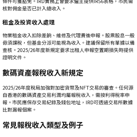
條件可獲豁免。IRD實務上會要求僱主提供IR56表格，市民需
核對佣金是否已計入總收入。
租金及投資收入處理
物業租金收入扣除差餉、維修及代理費後申報。股票股息一般
毋須課稅，但基金分派可能視為收入。建議保留所有單據以備
查核。2025/26年度新規定要求出租人申報空置期損失時提供
證明文件。
數碼資產報稅收入新規定
2025/26年度稅局加強對加密貨幣及NFT交易的審查。任何源
自香港的數碼資產交易利潤均屬報稅收入，需按利得稅率申
報。市民應保存交易紀錄及錢包地址，IRD可透過交易所數據
比對漏報個案。
常見報稅收入類型及例子