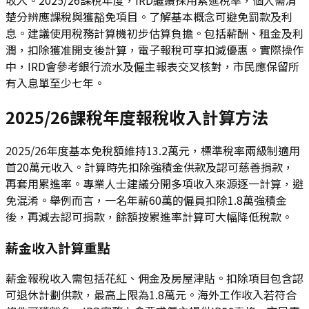
楚分辨應課稅與獲豁免項目。了解基本概念可避免罰款及利
息。建議使用稅務計算機初步估算負擔。包括薪酬、租金及利
潤，扣除獲准開支後計算，電子報稅可享扣減優惠。實際操作
中，IRD會參考銀行流水及僱主報表交叉核對，市民應保留所
有入息單至少七年。
2025/26課稅年度報稅收入計算方法
2025/26年度基本免稅額維持13.2萬元，標準稅率兩級制適用
首20萬元收入。計算時先扣除強積金供款及認可慈善捐款，
再套用累進率。專業人士建議分開多項收入來源逐一計算，避
免混淆。舉例而言，一名年薪60萬的僱員扣除1.8萬強積金
後，再減去認可捐款，餘額按累進率計算可大幅降低稅款。
薪金收入計算重點
薪金報稅收入需包括花紅、佣金及房屋津貼。扣除項目包含認
可退休計劃供款，最高上限為1.8萬元。海外工作收入若符合