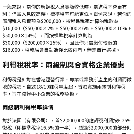
一般來說，當你的應課稅入息實額較低時，累進稅率會更有
利；但當入息較高時，標準稅率可能更低。舉例來說，若你的
應課稅入息實額為$200,000，按累進稅率計算的稅款為
$16,000（$50,000×2% + $50,000×6% + $50,000×10% +
$50,000×14%），而按標準稅率計算則為
$30,000（$200,000×15%），因此你只需繳付較低的
$16,000。稅務局會自動為你比較兩者，無需自行選擇。
利得稅稅率：兩級制與合資格企業優惠
利得稅是針對在香港經營行業、專業或業務所產生的利潤而徵
收的稅項。自2018/19課稅年度起，香港實施兩級制利得稅
率，旨在減輕中小企業的稅務負擔。
兩級制利得稅率詳情
對於法團（有限公司），首$2,000,000的應評稅利潤按8.25%
徵稅（即標準稅率16.5%的一半），超過$2,000,000的部分則