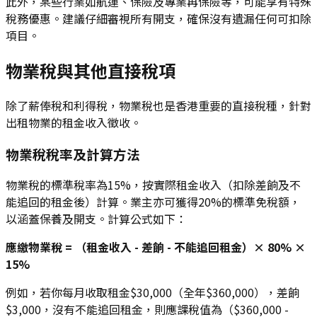
此外，某些行業如航運、保險及專業再保險等，可能享有特殊
稅務優惠。建議仔細審視所有開支，確保沒有遺漏任何可扣除
項目。
物業稅與其他直接稅項
除了薪俸稅和利得稅，物業稅也是香港重要的直接稅種，針對
出租物業的租金收入徵收。
物業稅稅率及計算方法
物業稅的標準稅率為15%，按實際租金收入（扣除差餉及不
能追回的租金後）計算。業主亦可獲得20%的標準免稅額，
以涵蓋保養及開支。計算公式如下：
應繳物業稅 = （租金收入 - 差餉 - 不能追回租金）× 80% ×
15%
例如，若你每月收取租金$30,000（全年$360,000），差餉
$3,000，沒有不能追回租金，則應課稅值為（$360,000 -