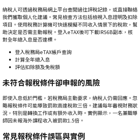
納稅人可透過稅務局網上平台查閱過往評稅記錄，或直接聯絡
我們獲取個人化建議。常見檢查方法包括檢視入息證明及扣除
項目。使用稅務計算機可快速模擬不同收入情景下的稅款，幫
助決定是否需主動報稅。登入eTAX後可下載IR56B副本，核
對全年總入息是否達標。
登入稅務局eTAX帳戶查詢
計算全年總入息
評估扣除額及免稅額
未符合報稅條件卻申報的風險
即使入息低於門檻，若稅務局主動要求，納稅人仍需回應。忽
略報稅條件可能導致罰款高達稅款三倍。建議每年審視財務狀
況，特別是轉換工作或有額外收入時。實例顯示，一名兼職導
師因未報海外課程收入被罰款1.5倍。
常見報稅條件誤區與實例