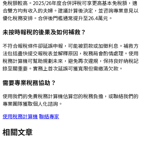
免稅額較高。2025/26年度合併評稅可享更高基本免稅額，適
合雙方均有收入的夫婦。建議計算後決定，並咨詢專業意見以
優化稅務安排。合併後門檻通常提升至26.4萬元。
未按時報稅的後果及如何補救？
不符合報稅條件卻延誤申報，可能被罰款或加徵利息。補救方
法包括盡快提交報稅表並解釋原因，稅務局會酌情處理。使用
稅務計算機可幫助規劃未來，避免再次違規，保持良好納稅記
錄至關重要。實務上首次延誤可獲寬限但需繳清欠款。
需要專業稅務協助？
使用我們的免費稅務計算機估算您的稅務負擔，或聯絡我們的
專業團隊獲取個人化諮詢。
使用稅務計算機
聯絡專家
相關文章