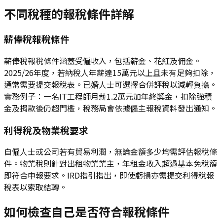
不同稅種的報稅條件詳解
薪俸稅報稅條件
薪俸稅報稅條件涵蓋受僱收入，包括薪金、花紅及佣金。
2025/26年度，若納稅人年薪達15萬元以上且未有足夠扣除，
通常需要提交報稅表。已婚人士可選擇合併評稅以減輕負擔。
實務例子：一名IT工程師月薪1.2萬元加年終獎金，扣除強積
金及捐款後仍超門檻，稅務局會依據僱主報稅資料發出通知。
利得稅及物業稅要求
自僱人士或公司若有貿易利潤，無論金額多少均需評估報稅條
件。物業稅則針對出租物業業主，年租金收入超過基本免稅額
即符合申報要求。IRD指引指出，即使虧損亦需提交利得稅報
稅表以索取結轉。
如何檢查自己是否符合報稅條件