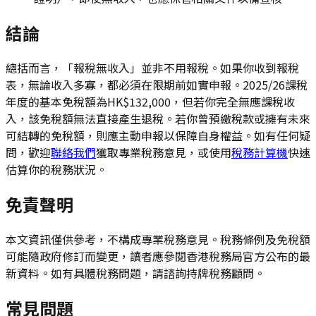
結論
總括而言，「報稅無收入」並非不用報稅。如果你收到報稅
表，無論收入多寡，都必須在限期前如實申報。2025/26課稅
年度的基本免稅額為HK$132,000，但若你完全無應課稅收
入，該免稅額無法直接產生退稅。若你曾預繳稅款或擁有未來
可結轉的免稅額，則應主動申報以保障自身權益。如有任何疑
問，歡迎
聯絡我們
獲取專業稅務意見，或使用
稅務計算機
快速
估算你的稅務狀況。
免責聲明
本文資訊僅供參考，不構成專業稅務意見。稅務條例及免稅額
可能隨政府修訂而變更，讀者應參閱香港稅務局官方公布的最
新資料。如有具體稅務問題，請諮詢持牌稅務顧問。
常見問題