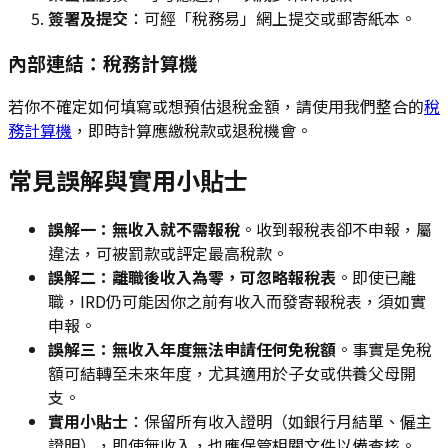
簽署及提交
：可經「稅務易」網上提交或郵寄紙本。
內部連結：稅務計算機
若你不確定如何填寫或想預估退稅金額，請使用我們整合的
稅
務計算機
，即時計算應繳稅款或退稅機會。
常見誤解與實用小貼士
誤解一：無收入就不需報稅
。收到報稅表卻不申報，屬
違法，可被罰款或評定最高稅款。
誤解二：離職後收入為零，可忽略報稅表
。即使已離
職，IRD仍可能因你之前有收入而發寄報稅表，須如實
申報。
誤解三：無收入年度無法申請任何免稅額
。事實是免稅
額可結轉至未來年度，尤其適用於子女或供養父母開
支。
實用小貼士
：保留所有收入證明（如銀行月結單、僱主
證明），即使無收入，也應保管相關文件以備查核。