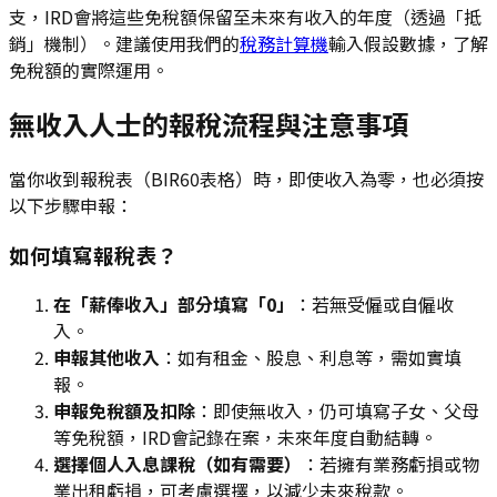
支，IRD會將這些免稅額保留至未來有收入的年度（透過「抵
銷」機制）。建議使用我們的
稅務計算機
輸入假設數據，了解
免稅額的實際運用。
無收入人士的報稅流程與注意事項
當你收到報稅表（BIR60表格）時，即使收入為零，也必須按
以下步驟申報：
如何填寫報稅表？
在「薪俸收入」部分填寫「0」
：若無受僱或自僱收
入。
申報其他收入
：如有租金、股息、利息等，需如實填
報。
申報免稅額及扣除
：即使無收入，仍可填寫子女、父母
等免稅額，IRD會記錄在案，未來年度自動結轉。
選擇個人入息課稅（如有需要）
：若擁有業務虧損或物
業出租虧損，可考慮選擇，以減少未來稅款。