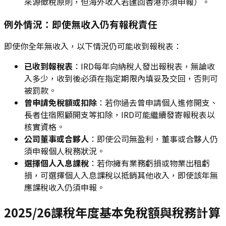
來源徵稅原則，但海外收入若匯回香港亦須申報）。
例外情況：即使無收入仍有報稅責任
即使你全年無收入，以下情況仍可能收到報稅表：
已收到報稅表
：IRD每年向納稅人發出報稅表，無論收
入多少，收到後必須在指定期限內填妥及交回，否則可
被罰款。
曾申請免稅額或扣除
：若你過去曾申請個人進修開支、
長者住宿照顧開支等扣除，IRD可能繼續發寄報稅表以
核實資格。
公司董事或合夥人
：即使公司無盈利，董事或合夥人仍
須申報個人稅務狀況。
選擇個人入息課稅
：若你擁有業務虧損或物業出租虧
損，可選擇個人入息課稅以抵銷其他收入，即使該年無
應課稅收入仍須申報。
2025/26課稅年度基本免稅額與稅務計算