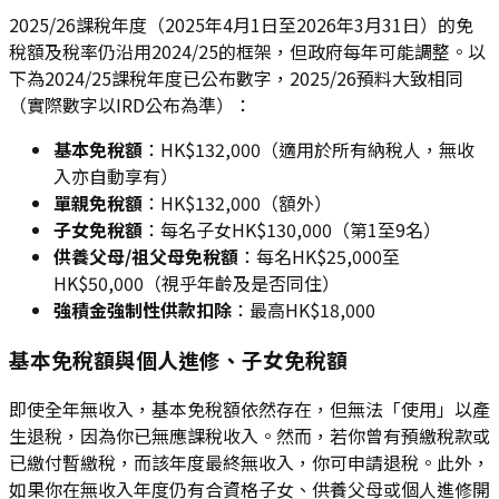
2025/26課稅年度（2025年4月1日至2026年3月31日）的免
稅額及稅率仍沿用2024/25的框架，但政府每年可能調整。以
下為2024/25課稅年度已公布數字，2025/26預料大致相同
（實際數字以IRD公布為準）：
基本免稅額
：HK$132,000（適用於所有納稅人，無收
入亦自動享有）
單親免稅額
：HK$132,000（額外）
子女免稅額
：每名子女HK$130,000（第1至9名）
供養父母/祖父母免稅額
：每名HK$25,000至
HK$50,000（視乎年齡及是否同住）
強積金強制性供款扣除
：最高HK$18,000
基本免稅額與個人進修、子女免稅額
即使全年無收入，基本免稅額依然存在，但無法「使用」以產
生退稅，因為你已無應課稅收入。然而，若你曾有預繳稅款或
已繳付暫繳稅，而該年度最終無收入，你可申請退稅。此外，
如果你在無收入年度仍有合資格子女、供養父母或個人進修開