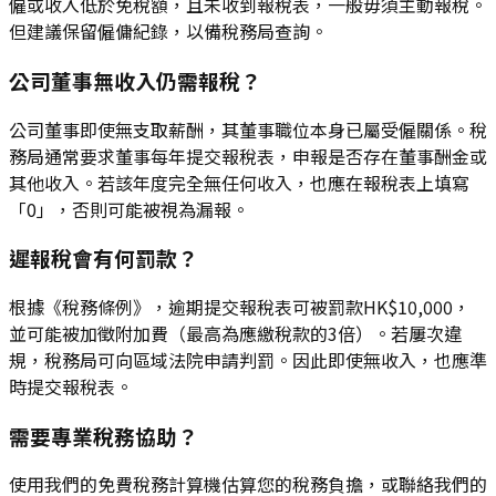
僱或收入低於免稅額，且未收到報稅表，一般毋須主動報稅。
但建議保留僱傭紀錄，以備稅務局查詢。
公司董事無收入仍需報稅？
公司董事即使無支取薪酬，其董事職位本身已屬受僱關係。稅
務局通常要求董事每年提交報稅表，申報是否存在董事酬金或
其他收入。若該年度完全無任何收入，也應在報稅表上填寫
「0」，否則可能被視為漏報。
遲報稅會有何罰款？
根據《稅務條例》，逾期提交報稅表可被罰款HK$10,000，
並可能被加徵附加費（最高為應繳稅款的3倍）。若屢次違
規，稅務局可向區域法院申請判罰。因此即使無收入，也應準
時提交報稅表。
需要專業稅務協助？
使用我們的免費稅務計算機估算您的稅務負擔，或聯絡我們的