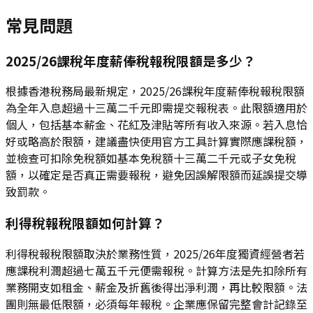
常見問題
2025/26課稅年度薪俸稅報稅限額是多少？
根據香港稅務局最新規定，2025/26課稅年度薪俸稅報稅限額
為全年入息超過十三萬二千元即需提交報稅表。此限額適用於
個人，包括基本薪金、花紅及津貼等所有收入來源。若入息恰
好或略高於限額，建議盡快使用官方工具計算實際應課稅額，
並檢查可扣除免稅額如基本免稅額十三萬二千元或子女免稅
額，以確定是否真正需要報稅，避免因誤解限額而延誤提交導
致罰款。
利得稅報稅限額如何計算？
利得稅報稅限額取決於業務性質，2025/26年度獨資經營者若
應課稅利潤超過七萬五千元便需報稅。計算方法是先扣除所有
業務開支如租金、薪金及折舊後得出淨利潤，再比較限額。法
團則無最低限額，必須每年報稅。企業應保留完整會計記錄至