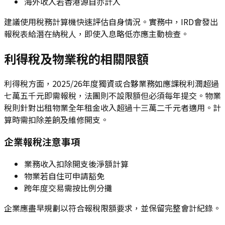
海外收入若香港源自亦計入
建議使用稅務計算機快速評估自身情況。實務中，IRD會發出
報稅表給潛在納稅人，即使入息略低亦應主動檢查。
利得稅及物業稅的相關限額
利得稅方面，2025/26年度獨資或合夥業務如應課稅利潤超過
七萬五千元即需報稅，法團則不設限額但必須每年提交。物業
稅則針對出租物業全年租金收入超過十三萬二千元者適用。計
算時需扣除差餉及維修開支。
企業報稅注意事項
業務收入扣除開支後淨額計算
物業若自住可申請豁免
跨年度交易需按比例分攤
企業應盡早規劃以符合報稅限額要求，並保留完整會計紀錄。