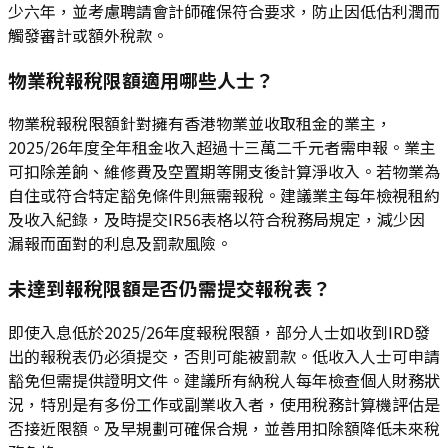
少六年，並考慮聘請會計師確保符合要求，防止因低估利潤而
觸發審計或額外稅款。
物業稅報稅限額適用哪些人士？
物業稅報稅限額針對擁有香港物業並收取租金的業主，
2025/26年度全年租金收入超過十三萬二千元者需申報。業主
可扣除差餉、維修費及空置期等開支後計算淨收入。若物業為
自住或符合特定豁免條件則無需報稅。建議業主每年檢視租約
及收入紀錄，及時提交IR56表格以符合稅務局規定，減少因
漏報而面對的利息及罰款風險。
未達到報稅限額是否仍需提交報稅表？
即使入息低於2025/26年度報稅限額，部分人士如收到IRD發
出的報稅表仍必須提交，否則可能被罰款。低收入人士可申請
豁免但需提供證明文件。建議所有納稅人每年檢查個人財務狀
況，特別是有多份工作或副業收入者，使用稅務計算機評估是
否接近限額。及早規劃可確保合規，並善用扣除額降低未來稅