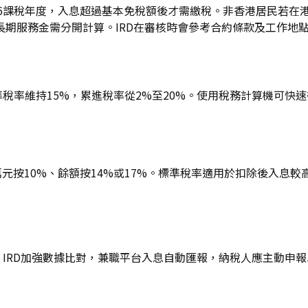
/26課稅年度，入息超過基本免稅額後才需繳稅。非香港居民若
長期服務金需分開計算。IRD在審核時會參考合約條款及工作地
標準稅率維持15%，累進稅率從2%至20%。使用稅務計算機可
萬元按10%、餘額按14%或17%。標準稅率適用於扣除後入息
稅。IRD加強數據比對，兼職平台入息自動匯報，納稅人應主動申