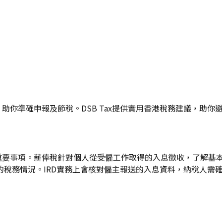
，助你準確申報及節稅。DSB Tax提供實用香港稅務建議，助你
理的重要事項。薪俸稅針對個人從受僱工作取得的入息徵收，了解
的稅務情況。IRD實務上會核對僱主報送的入息資料，納稅人需