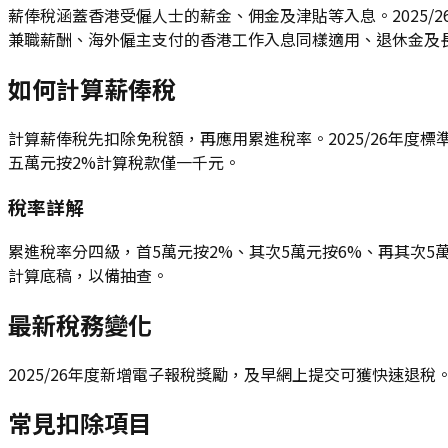
薪俸稅涵蓋香港受僱人士的薪金、佣金及津貼等入息。2025
兼職薪酬、海外僱主支付的香港工作入息同樣適用、退休金及
如何計算薪俸稅
計算薪俸稅先扣除免稅額，再應用累進稅率。2025/26年度
五萬元按2%計算稅款僅一千元。
稅率詳解
累進稅率分四級，首5萬元按2%、其次5萬元按6%、再其次5
計算底稿，以備抽查。
最新稅務變化
2025/26年度新增電子報稅獎勵，及早網上提交可獲快速退
常見扣除項目