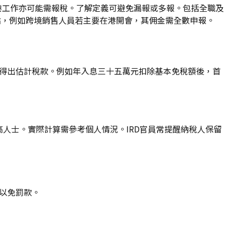
在港工作亦可能需報稅。了解定義可避免漏報或多報。包括全職及
點，例如跨境銷售人員若主要在港開會，其佣金需全數申報。
快速得出估計稅款。例如年入息三十五萬元扣除基本免稅額後，首
較高人士。實際計算需參考個人情況。IRD官員常提醒納稅人保留
報以免罰款。