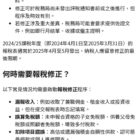
料。
修正可於稅務局尚未發出評稅通知書前或之後進行，但
程序及時效有別。
若修正涉及重大差異，稅務局可能會要求提供佐證文
件，例如銀行月結單、收據或僱主證明。
2024/25課稅年度（即2024年4月1日至2025年3月31日）的
報稅表通常於2025年4月至5月發出，納稅人應留意修正的最
後限期。
何時需要報稅修正？
以下常見情況均需要啟動
報稅修正
程序：
漏報收入
：例如收取了兼職佣金、租金收入或投資收
益，但在提交報稅表時忘記填寫。
誤算免稅額
：未申報合資格的子女免稅額、供養父母免
稅額或照顧者免稅額，導致多付稅款。
扣除項目錯誤
：高估或遺漏強積金自願性供款、認可慈
善捐款或個人進修開支。