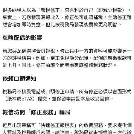
很多納稅人以為「報稅修正」只有利於自己（即減少稅款）。
事實上，若您發現漏報收入，修正後可能須補稅。主動修正雖
然會增加即時負擔，但比被稅務局發現後罰款更為明智。
忽略配偶的影響
若您與配偶選擇合併評稅，修正其中一方的資料可能影響另一
方的評稅結果。例如，更正免稅額分配後，配偶的應繳稅款可
能上升。因此，修正前應全面考慮家庭整體稅務狀況。
依賴口頭通知
稅務局不接受電話或口頭修正申請。所有修正必須以書面形式
（紙本或eTAX）提交，並保留申請副本及收妥回條。
輕信坊間「修正服務」騙局
近月出現聲稱可「快速修正報稅表」的收費服務，要求提供個
人資料及稅務帳戶密碼。請注意，稅務局從未授權第三方代辦