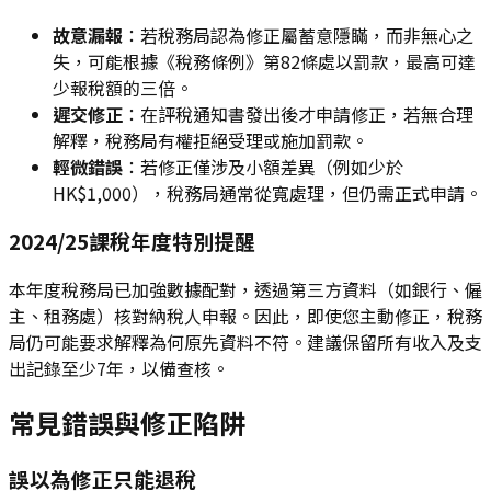
故意漏報
：若稅務局認為修正屬蓄意隱瞞，而非無心之
失，可能根據《稅務條例》第82條處以罰款，最高可達
少報稅額的三倍。
遲交修正
：在評稅通知書發出後才申請修正，若無合理
解釋，稅務局有權拒絕受理或施加罰款。
輕微錯誤
：若修正僅涉及小額差異（例如少於
HK$1,000），稅務局通常從寬處理，但仍需正式申請。
2024/25課稅年度特別提醒
本年度稅務局已加強數據配對，透過第三方資料（如銀行、僱
主、租務處）核對納稅人申報。因此，即使您主動修正，稅務
局仍可能要求解釋為何原先資料不符。建議保留所有收入及支
出記錄至少7年，以備查核。
常見錯誤與修正陷阱
誤以為修正只能退稅