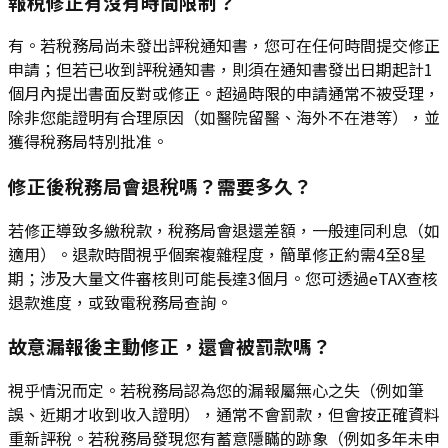
報稅修正有沒有時間限制？
有。若稅務局尚未發出評稅通知書，您可在任何時間提交修正
申請；但若已收到評稅通知書，則須在通知書發出日期起計1
個月內提出書面反對或修正。超過時限的申請通常不被受理，
除非您能證明有合理原因（如醫院留醫、海外不在港等），並
獲得稅務局特別批准。
修正後稅務局會退稅嗎？需要多久？
若修正導致多繳稅款，稅務局會退還差額，一般連同利息（如
適用）。退款時間視乎個案複雜程度，簡單修正約需4至8星
期；涉及大量文件審核則可能長達3個月。您可透過eTAX查核
退款進度，或致電稅務局查詢。
故意漏報後主動修正，還會被罰款嗎？
視乎情況而定。若稅務局認為您的漏報屬無心之失（例如筆
誤、近期才收到收入證明），通常不會罰款，但會按正確資料
重新評稅。若稅務局發現您有蓄意隱瞞的跡象（例如多年未申