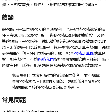
修正。如有需要，應自行正規申請或諮詢註冊稅務師。
結論
報稅修正
是每位納稅人的合法權利，也是維持稅務誠信的責
任。在2024/25課稅年度，隨著稅務局加強數據監控，及時、
準確地修正報稅錯誤，遠比被動接受評稅或事後被罰更為理
想。無論您是因為疏忽漏報，還是對免稅額計算有疑問，都應
盡快採取行動。使用本指南的步驟，配合
稅務計算機
估算影
響，如有疑難，不妨
聯絡我們
安排專業顧問協助。謹記，修正
時效有限，延誤可能令您白白損失退稅機會或招致罰款。
免責聲明：本文所提供的資訊僅供參考，並不構成
專業稅務意見。因應個人情況，您應諮詢合資格稅
務顧問或直接向稅務局查詢最新指引。
常見問題