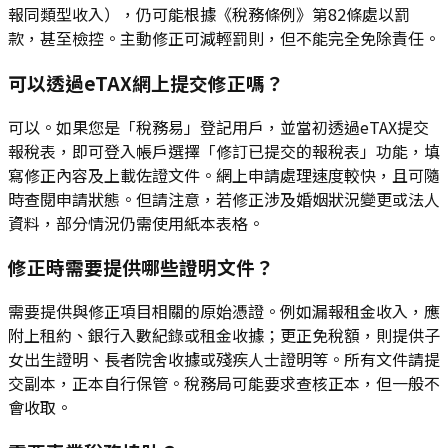
報同類型收入），仍可能根據《稅務條例》第82條處以罰
款，甚至檢控。主動修正可減輕罰則，但不能完全免除責任。
可以透過eTAX網上提交修正嗎？
可以。如果您是「稅務易」登記用戶，並當初透過eTAX提交
報稅表，即可登入帳戶選擇「修訂已提交的報稅表」功能，填
寫修正內容及上載佐證文件。網上申請處理速度較快，且可隨
時查閱申請狀態。但請注意，若修正涉及婚姻狀況變更或法人
資料，部分情況仍需使用紙本表格。
修正時需要提供哪些證明文件？
需要提供與修正項目相關的原始憑證。例如漏報租金收入，應
附上租約、銀行入數紀錄或租金收據；更正免稅額，則提供子
女出生證明、長者院舍收據或殘疾人士證明等。所有文件請提
交副本，正本自行保管。稅務局可能要求查核正本，但一般不
會收取。