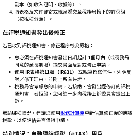
副本（如收入證明、收據等）。
將表格及文件郵寄或親身遞交至稅務局轄下的評稅組
（按稅種分類）。
在評稅通知書發出後修正
若已收到評稅通知書，修正程序較為嚴格：
您必須在評稅通知書發出日期起計
1個月內
（或稅務局
同意的延長期限）提交書面反對或修正申請。
使用
IR表格第11號（IR831）
或親筆撰寫信件，列明反
對／修正理由，並附上所有佐證。
稅務局會考慮您的申請，若接納，會發出經修訂的評稅
通知書。若拒絕，您可進一步向稅務上訴委員會提出上
訴。
無論哪種情況，建議您使用
稅務計算機
重新估算修正後的應繳
稅款，以便評估是否值得申請。
特別情況：自動連線評稅（eTAX）用戶