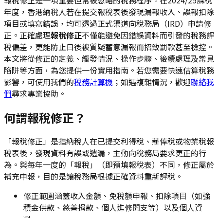
年度，香港納稅人若在提交報稅表後發現漏報收入、誤報扣除
項目或填寫錯誤，均可透過正式渠道向稅務局（IRD）申請修
正。正確處理
報稅修正
不僅能避免因錯誤資料而引發的稅務評
稅偏差，更能防止日後被質疑蓄意漏報而招致罰款甚至檢控。
本文將從修正的定義、觸發情況、操作步驟、後續處理及常見
陷阱等方面，為您提供一份實用指南。若您需要快速估算稅務
影響，可使用我們的
稅務計算機
；如遇複雜情況，歡迎
聯絡我
們
尋求專業協助。
何謂報稅修正？
「報稅修正」是指納稅人在已提交利得稅、薪俸稅或物業稅報
稅表後，發現資料有誤或遺漏，主動向稅務局要求更正的行
為。與每年一度的「報稅」（即預填報稅表）不同，修正屬於
補充申報，目的是讓稅務局根據正確資料重新評稅。
修正範圍涵蓋收入金額、免稅額申報、扣除項目（如強
積金供款、慈善捐款、個人進修開支等）以及個人資