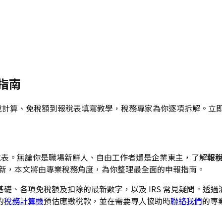
戰指南
薪俸稅計算、免稅額到報稅表填寫教學，稅務專家為你逐項拆解。
稅表。無論你是職場新鮮人、自由工作者還是企業東主，了解
報
若干更新，本文將由專業稅務角度，為你整理最全面的申報指南。
礎、各項免稅額及扣除的最新數字，以及 IRS 常見疑問。透
的
稅務計算機
預估應繳稅款，並在需要專人協助時
聯絡我們
的專