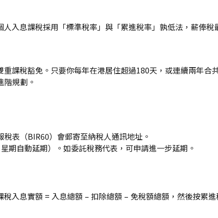
人入息課稅採用「標準稅率」與「累進稅率」孰低法，薪俸稅最
重課稅豁免。只要你每年在港居住超過180天，或連續兩年合共
進階規劃。
稅表（BIR60）會郵寄至納稅人通訊地址。
1星期自動延期）。如委託稅務代表，可申請進一步延期。
入息實額 = 入息總額 – 扣除總額 – 免稅額總額，然後按