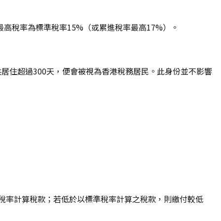
高稅率為標準稅率15%（或累進稅率最高17%）。
居住超過300天，便會被視為香港稅務居民。此身份並不影響
累進稅率計算稅款；若低於以標準稅率計算之稅款，則繳付較低