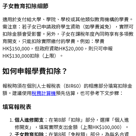
子女教育扣除細節
適用於支付給大學、學院、學校或其他類似教育機構的學費。
需注意：若子女已申請政府學生資助（如學費減免），實際可
扣除金額會受影響。另外，子女在課稅年度內同時享有多項教
育開支，只能扣除實際繳付的學費。例如：學費
HK$150,000，但政府資助HK$20,000，則只可申報
HK$130,000扣除（上限）。
如何申報學費扣除？
報稅時須在個別人士報稅表（BIR60）的相應部分填寫扣除金
額。建議使用
稅務計算機
預先估算，也可參考下文步驟：
填寫報稅表
個人進修開支
：在第8部「扣除」部分，選擇「個人進
修開支」，填寫實際支出金額（上限HK$100,000）。
子女教育扣除
：在第8部「免稅額」部分，為每名合資