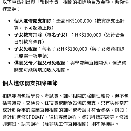
以下重點列出與「報稅學費」相關的扣除項目及金額，助你快
速掌握：
個人進修開支扣除
：最高HK$100,000（按實際支出計
算，不可超過上限）
子女教育扣除（每名子女）
：HK$130,000（須符合全
日制教育條件）
子女免稅額
：每名子女HK$130,000（與子女教育扣除
只能選一項申領）
供養父母／祖父母免稅額
：與學費無直接關係，但進修
開支可能與增加收入相關。
個人進修開支扣除細節
扣除範圍包括學費、考試費、課程相關的強制性雜費。但不包
括書簿費、交通費、住宿費或購買設備的開支。只有與你當前
或計劃從事的職業直接相關的課程或考試才符合資格。例如：
會計師進修CPD課程、律師專業課程、資訊科技認證等。修讀
興趣班、語言課程（除非與工作直接相關）則不獲接納。