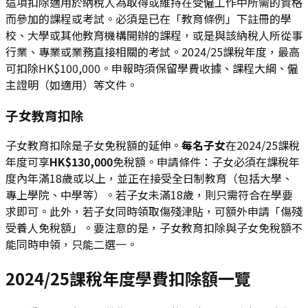
這項扣除適用於納稅人為取得或維持在受僱工作中所需的資格
而參加的課程或考試。必須是已在「教育條例」下註冊的學
校、大學或其他教育機構開辦的課程，或是與該納稅人所從事
行業、專業或業務直接相關的考試。2024/25課稅年度，最高
可扣除HK$100,000。申報時須保留學費收據、課程大綱、僱
主證明（如適用）等文件。
子女教育扣除
子女教育扣除是子女免稅額的延伸。
每名子女
在2024/25課稅
年度可享
HK$130,000
免稅額。申請條件：子女必須在課稅年
度內年滿18歲或以上，並正在接受全日制教育（包括大學、
專上學院、中學等）。若子女未滿18歲，則只需符合在學要
求即可。此外，若子女同時領取傷殘津貼，可額外申請「傷殘
受養人免稅額」。要注意的是，子女教育扣除與子女免稅額不
能同時申領，只能二選一。
2024/25課稅年度學費扣除額一覽