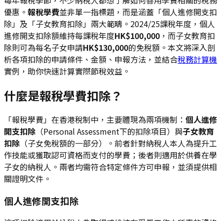
優惠。
報稅學費
並非單一指標題，而是涵蓋「個人進修開支扣
除」及「子女教育扣除」兩大範疇。2024/25課稅年度，個人
進修開支扣除額維持每課稅年度
HK$100,000
，而子女教育扣
除則可為每名子女申請
HK$130,000
的免稅額。本文將深入剖
析各項扣除的申請條件、金額、申報方法，並結合
稅務計算機
實例，助你快速計算實際節稅效益。
什麼是報稅學費扣除？
「報稅學費」在香港稅制中，主要體現為兩項機制：
個人進修
開支扣除
（Personal Assessment下的扣除項目）與
子女教育
扣除
（子女免稅額的一部分）。前者針對納稅人本人為提升工
作技能或獲取認可資格而支付的學費；後者則適用於供養在學
子女的納稅人。兩者均需符合特定條件方可申報，並須提供相
關證明文件。
個人進修開支扣除