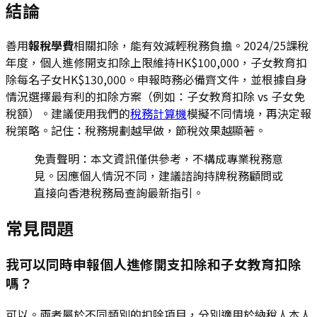
結論
善用
報稅學費
相關扣除，能有效減輕稅務負擔。2024/25課稅
年度，個人進修開支扣除上限維持HK$100,000，子女教育扣
除每名子女HK$130,000。申報時務必備齊文件，並根據自身
情況選擇最有利的扣除方案（例如：子女教育扣除 vs 子女免
稅額）。建議使用我們的
稅務計算機
模擬不同情境，再決定報
稅策略。記住：稅務規劃越早做，節稅效果越顯著。
免責聲明：本文資訊僅供參考，不構成專業稅務意
見。因應個人情況不同，建議諮詢持牌稅務顧問或
直接向香港稅務局查詢最新指引。
常見問題
我可以同時申報個人進修開支扣除和子女教育扣除
嗎？
可以。兩者屬於不同類別的扣除項目，分別適用於納稅人本人