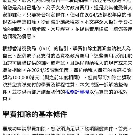
論您是為自己進修、為子女支付教育費用，還是為其他受養人
安排課程，只要符合特定條件，便可在2024/25課稅年度的報
稅表中申請扣除，從而減少應繳稅款。本文將深入探討學費扣
除的細節、申請步驟、常見誤區，並提供實用建議，讓您善用
這個稅務優惠。
根據香港稅務局（IRD）的指引，學費扣除主要涵蓋納稅人為
自己、配偶或子女支付的合資格教育費用。這些費用必須用於
由認可機構提供的課程或考試，且課程與納稅人的現有或未來
職業相關。在2024/25課稅年度，每位納稅人每年的最高扣除
額為100,000港元（與之前年度相同），但實際可扣除金額取
決於您實際支付的學費及課程性質。本文將逐一拆解這些條
件，並提供內部連結至我們的
稅務計算機
以估算您的節稅效
果。
學費扣除的基本條件
要成功申請學費扣除，您必須滿足以下幾項關鍵條件。首先，