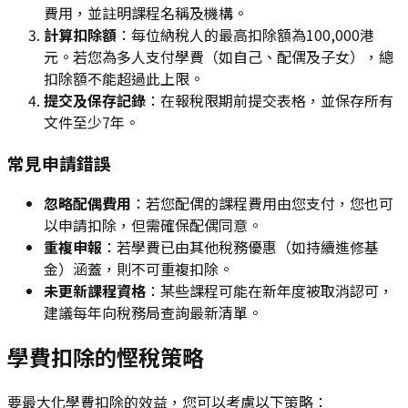
費用，並註明課程名稱及機構。
計算扣除額
：每位納稅人的最高扣除額為100,000港
元。若您為多人支付學費（如自己、配偶及子女），總
扣除額不能超過此上限。
提交及保存記錄
：在報稅限期前提交表格，並保存所有
文件至少7年。
常見申請錯誤
忽略配偶費用
：若您配偶的課程費用由您支付，您也可
以申請扣除，但需確保配偶同意。
重複申報
：若學費已由其他稅務優惠（如持續進修基
金）涵蓋，則不可重複扣除。
未更新課程資格
：某些課程可能在新年度被取消認可，
建議每年向稅務局查詢最新清單。
學費扣除的慳稅策略
要最大化學費扣除的效益，您可以考慮以下策略：