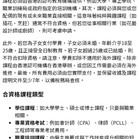
課程必須由香港的認可教育機構提供，例如大學、專上學院、
職業訓練局或政府指定的培訓機構。其次，課程必須與您或您
配偶的現有或未來職業直接相關。這意味著純粹興趣課程（如
插花、烹飪）通常不符合資格，但若您從事相關行業（如花藝
設計師或廚師），則可考慮申請。
此外，若您為子女支付學費，子女必須未婚、年齡介乎18至
25歲，且正接受全日制教育。若子女超過25歲或已結婚，則
不符合扣除資格。請注意，學費扣除不適用於海外課程，除非
課程由香港認可機構在香港舉辦，或您因工作需要必須在海外
進修。最後，所有費用必須由您實際支付，並保留收據及課程
證明文件至少7年，以備稅務局查核。
合資格課程類型
學位課程
：如大學學士、碩士或博士課程，只要與職業
相關。
專業資格考試
：例如會計師（CPA）、律師（PCLL）、
工程師等專業考試費用。
職業培訓課程
：由僱主推薦或與工作技能提升相關的短