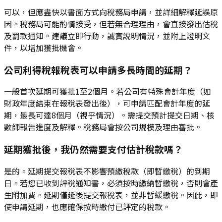
可以，但應盡快以書面方式向稅務局申請，並詳細解釋延誤原
因。稅務局可能酌情接受，但若無合理理由，會直接發出估稅
及罰款通知。建議立即行動，誠實說明情況，並附上證明文
件，以增加獲批機會。
公司利得稅報稅表可以申請多長時間的延期？
一般首次延期可獲批1至2個月。若公司有特殊會計年度（如
財政年度結束在報稅表發出後），可申請匹配會計年度的延
期，最長可達8個月（視乎情況）。需提交預計提交日期、核
數師報告進度及解釋。稅務局會按公司規模及理由審批。
延期獲批後，我仍然需要支付估計稅款嗎？
是的。延期提交報稅表不影響預繳稅款（即暫繳稅）的到期
日。若您已收到評稅通知書，必須按時繳納暫繳稅，否則會產
生附加費。延期僅延後提交報稅表，並非暫緩繳稅。因此，即
使申請延期，也應確保按時繳付已評定的稅款。