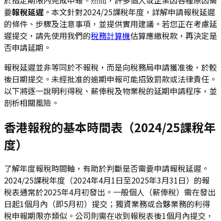
要
報稅延遲
。本文針對2024/25課稅年度，詳解申請報稅延遲
的條件、步驟及注意事項，並提供實用建議。若您正在考慮延
遲提交，請先使用我們的
稅務計算機
估算應繳稅款，再決定是
否申請延期。
報稅延遲並非等同於不報稅，而是向稅務局申請獲准後，於較
後日期提交。未經批准的逾期申報可能招致罰款或法律責任。
以下將逐一說明利得稅、薪俸稅及物業稅的延期申請程序，並
剖析相關風險。
香港報稅的基本時間表（2024/25課稅年
度）
了解年度報稅時間軸，有助於判斷是否需要申請報稅延遲。
2024/25課稅年度（2024年4月1日至2025年3月31日）的報
稅表通常於2025年4月初發出。一般個人（薪俸稅）需在發出
日起1個月內（即5月初）提交；獨資業務或合夥業務的利得
稅申報期限亦類似。公司則需在收到報稅表後1個月內提交，