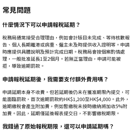
常見問題
什麼情況下可以申請報稅延期？
稅務局通常接受合理理由，例如會計賬目未完成、等待核數報
告、個人長期離港或病重、僱主未及時提供收入證明等。申請
時應提供具體說明及預計完成日期。稅務局會按個案酌情處
理，一般批准延長1至2個月。若無正當理由，申請可能被
拒，導致逾期罰款。
申請報稅延期後，我需要支付額外費用嗎？
申請延期本身不收費。但若延期後仍未在獲准期限內提交，可
能面臨罰款，首次逾期罰款約HK$1,200至HK$4,000。此外，
逾期繳稅會產生附加費，例如暫繳稅未按時繳納將加收5%附
加費。因此，延期僅延後報表提交日，不影響繳稅期限。
我錯過了原始報稅期限，還可以申請延期嗎？