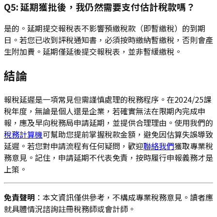
Q5: 延期獲批後，我仍然需要支付估計稅款嗎？
是的。延期提交報稅表不影響預繳稅款（即暫繳稅）的到期
日。若您已收到評稅通知書，必須按時繳納暫繳稅，否則會產
生附加費。延期僅延後提交報稅表，並非暫緩繳稅。
結論
報稅延遲是一項常見但需謹慎處理的稅務程序。在2024/25課
稅年度，無論是個人還是企業，若確實無法在限期內完成申
報，應及早向稅務局申請延期，並提供合理理由。使用我們的
稅務計算機
可幫助您提前掌握稅款金額，避免因估算失誤導致
延遲。若您對申請流程有任何疑問，歡迎
聯絡我們
獲取專業稅
務意見。記住，申請延期不代表免責，按時履行申報義務才是
上策。
免責聲明
：本文資訊僅供參考，不構成專業稅務意見。讀者應
就具體情況諮詢註冊稅務師或會計師。