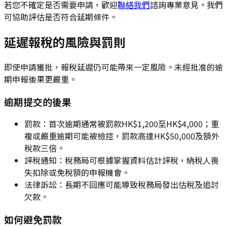
若您不確定是否需要申請，歡迎
聯絡我們
諮詢專業意見。我們
可協助評估是否符合延期條件。
延遲報稅的風險與罰則
即使申請獲批，報稅延遲仍可能帶來一定風險。未經批准的逾
期申報後果更嚴重。
逾期提交的後果
罰款：首次逾期通常被罰款HK$1,200至HK$4,000；重
複或嚴重逾期可能被檢控，罰款高達HK$50,000及額外
稅款三倍。
評稅通知：稅務局可根據掌握資料估計評稅，納稅人喪
失扣除或免稅額的申報機會。
法律訴訟：長期不回應可能導致稅務局發出估稅及追討
欠款。
如何避免罰款