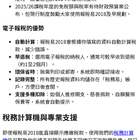
2025/26課稅年度的免稅額與稅率有待財政預算案公
布，但現行制度鼓勵大家使用報稅易2018及早規劃。
電子報稅的優勢
自動計算
：報稅易2018會根據你填寫的資料自動計算稅
款，減少錯誤。
早退稅
：選用電子報稅的納稅人，通常可較早收到退稅
（約1至2個月）。
環保省時
：無需列印或郵寄，系統即時確認接收。
記錄完整
：所有歷史報稅資料均儲存在「稅務易」帳
戶，方便日後查閱。
支援多種扣除
：如個人進修開支、慈善捐款、自願醫保
保費等，系統會自動提示。
稅務計算機與專業支援
即使報稅易2018能直接顯示應繳稅款，使用我們的
稅務計算
機
仍可幫助你在填表前預先估算不同情況下的稅務負擔。您只