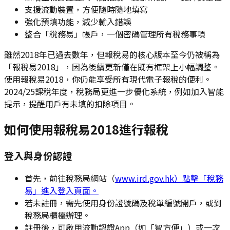
支援流動裝置，方便隨時隨地填寫
強化預填功能，減少輸入錯誤
整合「稅務易」帳戶，一個密碼管理所有稅務事項
雖然2018年已過去數年，但報稅易的核心版本至今仍被稱為
「報稅易2018」，因為後續更新僅在既有框架上小幅調整。
使用報稅易2018，你仍能享受所有現代電子報稅的便利。
2024/25課稅年度，稅務局更進一步優化系統，例如加入智能
提示，提醒用戶有未填的扣除項目。
如何使用報稅易2018進行報稅
登入與身份認證
首先，前往稅務局網站（
www.ird.gov.hk）點擊「稅務
易」進入登入頁面。
若未註冊，需先使用身份證號碼及稅單編號開戶，或到
稅務局櫃檯辦理。
註冊後，可啟用流動認證App（如「智方便」）或一次