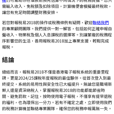
需輸入收入、免稅額及扣除項目，計算機便會模擬最終稅款，
讓您有充足時間調整財務安排。
若您對報稅易2018的操作或稅務條例有疑問，歡迎
聯絡我們
的專業顧問團隊。我們提供一對一解答，包括如何正確申報自
僱收入、物業稅及個人入息課稅的選擇等。別讓繁複的稅務程
序影響您的生活，善用報稅易2018加上專業支援，輕鬆完成
報稅。
結論
總結而言，報稅易2018不僅是香港電子報稅系統的重要里程
碑，更是2024/25課稅年度報稅的最佳夥伴。從首次登入到最
終提交，系統的易用性與安全性已大幅提升。無論您是職場新
鮮人還是資深納稅人，掌握報稅易2018的功能都能節省時
間、避免罰款。記住，按時使用電子報稅，不僅享有提早退稅
的福利，也為環保出一分力。若有不確定之處，立即使用我們
的稅務計算機並聯絡專業團隊，確保您的稅務申報萬無一失。