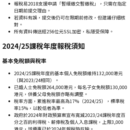
報稅易2018支援申請「暫緩繳交暫繳稅」，只需在指定
日期前提交理由。
若資料有誤，提交後仍可在限期前修改，但建議仔細核
對。
所有資料傳送經256位元SSL加密，私隱受保障。
2024/25課稅年度報稅須知
基本免稅額與稅率
2024/25課稅年度的基本個人免稅額維持132,000港元
（與2023/24相同）。
已婚人士免稅額264,000港元，每名子女免稅額130,000
港元，供養父母免稅額亦略有調整。
稅率方面，累進稅率最高為17%（2024/25），標準稅
率15%，以較低者為準。
政府於2024年財政預算案宣布寬減2023/24課稅年度百
分之百的利得稅、薪俸稅及個人入息課稅，上限3,000
港元，該優惠已於2024年報稅時反映。