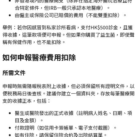
非香港境內的醫療開支（除非在指定海外醫院治療且符
合特定條件，但IRB一般只承認本地醫療）。
由僱主或保險公司已賠償的費用（不能雙重扣除）。
舉例：若你因感冒到私家診所看病，支付HK$500診金，且獲
得收據，這筆款項便可申報。但如果你購買了益生菌，即使聲
稱有保健作用，也不能扣除。
如何申報醫療費用扣除
所需文件
申報時無需隨報稅表附上收據，但必須保留所有證明文件，以
便税務局日後查核。建議你建立一個資料夾，存放每筆醫療開
支的收據正本，包括：
醫生或醫院發出的正式收據（註明病人姓名、日期、項
目及金額）。
付款證明（如信用卡簽帳單、電子支付截圖）。
如有住院，請保留住院合約及出院結算單。