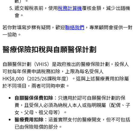
數）。
遞交報稅表前，使用
稅務計算機
覆核金額，減少出錯機
會。
若你對填寫步驟有疑問，歡迎
聯絡我們
，專業顧問會提供一對
一協助。
醫療保險扣稅與自願醫保計劃
自願醫保計劃（VHIS）是政府推出的醫療保險計劃，投保人
可就每年保費申請稅務扣除，上限為每名受保人
HK$8,000（2025/26課稅年度）。這與上述醫療費用扣除屬
於不同項目，兩者可同時申索。
自願醫保保費扣除
：只適用於認可自願醫保計劃的保
費，且受保人必須為納稅人本人或指明親屬（配偶、子
女、父母、祖父母等）。
醫療費用扣除
：涵蓋實際支付的醫療開支，但不可包括
已由保險賠償的部分。