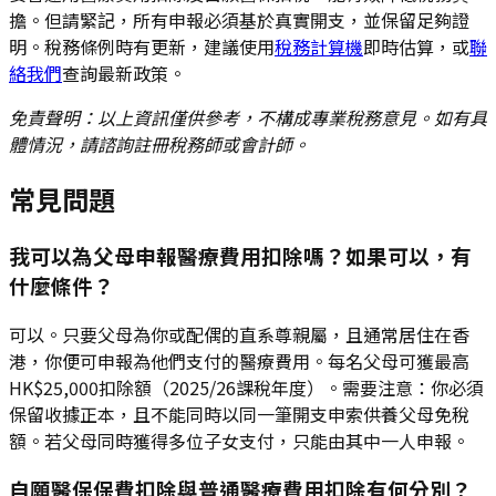
擔。但請緊記，所有申報必須基於真實開支，並保留足夠證
明。稅務條例時有更新，建議使用
稅務計算機
即時估算，或
聯
絡我們
查詢最新政策。
免責聲明：以上資訊僅供參考，不構成專業稅務意見。如有具
體情況，請諮詢註冊稅務師或會計師。
常見問題
我可以為父母申報醫療費用扣除嗎？如果可以，有
什麼條件？
可以。只要父母為你或配偶的直系尊親屬，且通常居住在香
港，你便可申報為他們支付的醫療費用。每名父母可獲最高
HK$25,000扣除額（2025/26課稅年度）。需要注意：你必須
保留收據正本，且不能同時以同一筆開支申索供養父母免稅
額。若父母同時獲得多位子女支付，只能由其中一人申報。
自願醫保保費扣除與普通醫療費用扣除有何分別？