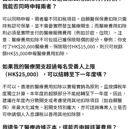
我能否同時申報兩者？
可以同時申報，兩者屬不同扣稅項目。自願醫保保費扣除只需
持有認可保單，並不需要實際發生醫療開支；而醫療費用扣除
則必須是實際支付的醫療服務費用（例如診症、住院）。注
意：醫療費用扣除不可包括已獲保險賠償的部分。舉例：你支
付了HK$20,000醫療費，保險賠付HK$15,000，則只可就餘
額HK$5,000申報醫療費用扣除。
如果我的醫療開支超過每名受養人上限
（HK$25,000），可以結轉至下一年度嗎？
不可以。香港的醫療費用扣除以實報實銷為原則，且按課稅年
度獨立計算。本年度的超額部分不能結轉至下一年度。因此，
建議在年度內分散開支或考慮使用其他扣除項目（如自願醫
保）來最大化減免。若開支特別龐大，亦可諮詢專業人士是否
可申請個人入息課稅以善用其他扣除額。
我遺失了醫療收據正本，還能否申報該筆費用？