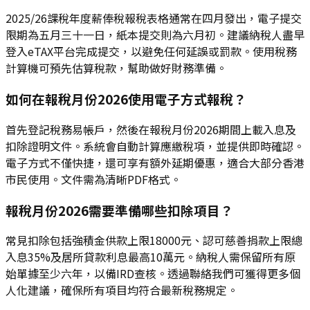
2025/26課稅年度薪俸稅報稅表格通常在四月發出，電子提交
限期為五月三十一日，紙本提交則為六月初。建議納稅人盡早
登入eTAX平台完成提交，以避免任何延誤或罰款。使用稅務
計算機可預先估算稅款，幫助做好財務準備。
如何在報稅月份2026使用電子方式報稅？
首先登記稅務易帳戶，然後在報稅月份2026期間上載入息及
扣除證明文件。系統會自動計算應繳稅項，並提供即時確認。
電子方式不僅快捷，還可享有額外延期優惠，適合大部分香港
市民使用。文件需為清晰PDF格式。
報稅月份2026需要準備哪些扣除項目？
常見扣除包括強積金供款上限18000元、認可慈善捐款上限總
入息35%及居所貸款利息最高10萬元。納稅人需保留所有原
始單據至少六年，以備IRD查核。透過聯絡我們可獲得更多個
人化建議，確保所有項目均符合最新稅務規定。