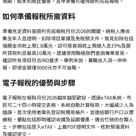
限期，紙本則無此優惠。及早準備可確保順利完成報稅。
如何準備報稅所需資料
準備充足資料是順利完成報稅月份2026的關鍵。納稅人應收
集全年入息證明、扣除項目單據及免稅額文件。常見扣除包括
強積金供款上限1.8萬元、認可慈善捐款上限總入息35%及居
所貸款利息最高10萬元。建議使用聯絡我們查詢專業意見，
確認所有項目符合IRD要求。舉例來說，兼職收入須一併申
報，即使金額僅5000元亦不可省略。
電子報稅的優勢與步驟
電子報稅在報稅月份2026越來越受歡迎。透過eTAX系統，市
民可二十四小時提交表格，系統自動計算稅款，大幅減少人為
錯誤。首次使用者需先登記稅務易帳戶，並連結銀行戶口以便
繳稅。優點包括即時確認收據及延期優惠，適合忙碌的在職人
士。步驟包括登入eTAX、上載PDF證明文件、核對預填資料
及確認提交。