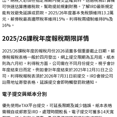
可快速估算應繳稅款，幫助提前規劃財務。了解IRD最新規定
能有效避免延誤或罰款。2025/26年度基本免稅額維持13.2萬
元，薪俸稅最高邊際稅率維持15%，利得稅兩級制維持8%及
16%。
2025/26課稅年度報稅期限詳情
2025/26課稅年度的報稅月份2026涵蓋多個重要截止日期。薪
俸稅報稅表格一般於四月發出，網上提交限期為五月底，紙本
則為六月初。利得稅方面，公司需在不同月份提交，視乎會計
年度結束日而定。例如會計年度結束於2025年12月31日之公
司，利得稅報稅表須於2026年7月31日前提交。IRD會按公司
註冊地址寄發表格，延誤提交會即時觸發罰款通知。
電子提交與紙本分別
優先使用eTAX平台提交，可延長限期及減少錯誤。紙本表格
需親自或郵寄至IRD，處理時間較長。電子提交可獲多14天寬