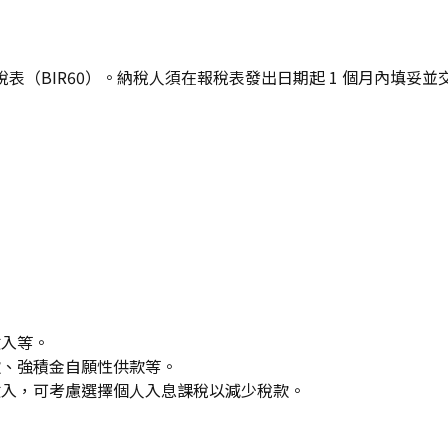
稅表（BIR60）。納稅人須在報稅表發出日期起 1 個月內填
收入等。
款、強積金自願性供款等。
收入，可考慮選擇個人入息課稅以減少稅款。