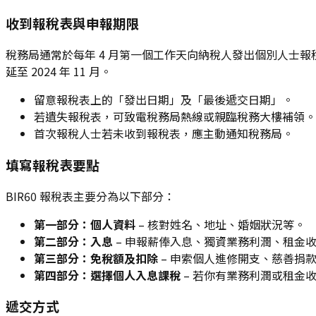
收到報稅表與申報期限
稅務局通常於每年 4 月第一個工作天向納稅人發出個別人士報
延至 2024 年 11 月。
留意報稅表上的「發出日期」及「最後遞交日期」。
若遺失報稅表，可致電稅務局熱線或親臨稅務大樓補領。
首次報稅人士若未收到報稅表，應主動通知稅務局。
填寫報稅表要點
BIR60 報稅表主要分為以下部分：
第一部分：個人資料
– 核對姓名、地址、婚姻狀況等。
第二部分：入息
– 申報薪俸入息、獨資業務利潤、租金
第三部分：免稅額及扣除
– 申索個人進修開支、慈善捐
第四部分：選擇個人入息課稅
– 若你有業務利潤或租金
遞交方式