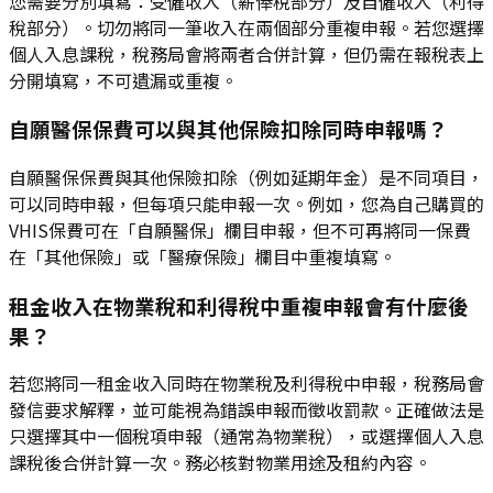
您需要分別填寫：受僱收入（薪俸稅部分）及自僱收入（利得
稅部分）。切勿將同一筆收入在兩個部分重複申報。若您選擇
個人入息課稅，稅務局會將兩者合併計算，但仍需在報稅表上
分開填寫，不可遺漏或重複。
自願醫保保費可以與其他保險扣除同時申報嗎？
自願醫保保費與其他保險扣除（例如延期年金）是不同項目，
可以同時申報，但每項只能申報一次。例如，您為自己購買的
VHIS保費可在「自願醫保」欄目申報，但不可再將同一保費
在「其他保險」或「醫療保險」欄目中重複填寫。
租金收入在物業稅和利得稅中重複申報會有什麼後
果？
若您將同一租金收入同時在物業稅及利得稅中申報，稅務局會
發信要求解釋，並可能視為錯誤申報而徵收罰款。正確做法是
只選擇其中一個稅項申報（通常為物業稅），或選擇個人入息
課稅後合併計算一次。務必核對物業用途及租約內容。