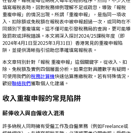
填寫報稅表時，因對稅務條例理解不足或疏忽，導致「報稅
重複申報」的情況出現。所謂「重複申報」，是指同一項收
入、扣除額或免稅額在報稅表中被申報超過一次，或同時在不
同類別下重複填寫。這不僅可能引發稅務局的查詢，更可能導
致罰款或評稅錯誤。本文將深入探討2024/25課稅年度（即
2024年4月1日至2025年3月31日）香港常見的重複申報陷
阱，並提供清晰指引協助您準確填寫報稅表。
本文章特別針對「報稅 重複申報」這個關鍵字，從收入、扣
除、免稅額及實例四個層面分析。如果您對具體數字有疑問，
可使用我們的
稅務計算機
快速估算應繳稅款。若有特殊情況，
歡迎
聯絡我們
獲取個人化建議。
收入重複申報的常見陷阱
薪俸收入與自僱收入混淆
許多納稅人同時擁有受僱工作及自僱業務（例如Freelance或