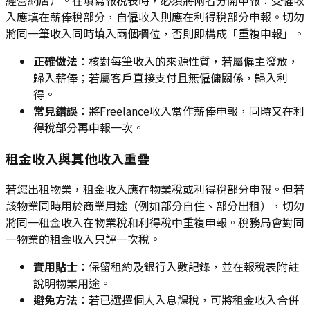
經營網店）。在填寫報稅表時，必須將兩者分開申報：受僱收
入應填在薪俸稅部分，自僱收入則應在利得稅部分申報。切勿
將同一筆收入同時填入兩個欄位，否則即構成「重複申報」。
正確做法
：核對每筆收入的來源性質，若屬僱主發放，
歸入薪俸；若屬客戶直接支付且無僱傭關係，歸入利
得。
常見錯誤
：將Freelance收入當作薪俸申報，同時又在利
得稅部分再申報一次。
租金收入與其他收入重疊
若您出租物業，租金收入應在物業稅或利得稅部分申報。但若
該物業同時用於商業用途（例如部分自住、部分出租），切勿
將同一租金收入在物業稅和利得稅中重複申報。稅務局會對同
一物業的租金收入只評一次稅。
實用貼士
：保留租約及銀行入數記錄，並在報稅表附註
說明物業用途。
避免方法
：若已選擇個人入息課稅，可將租金收入合併