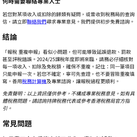
何時需要聯絡專業人士
若您對某項收入或扣除的歸類有疑問，或曾收到稅務局的查詢
信，請立即
聯絡我們
尋求專業意見。我們提供初步免費諮詢。
結論
「報稅 重複申報」看似小問題，但可能導致延誤退款、罰款
甚至評稅錯誤。2024/25課稅年度即將來臨，請務必仔細核對
每一項收入、扣除及免稅額，確保不重複。記住：同一筆項目
只能申報一次。若您不確定，寧可先查證，也不要冒險重複填
寫。善用
稅務計算機
及專業諮詢，讓報稅過程更順利。
免責聲明：以上資訊僅供參考，不構成專業稅務意見。如有具
體稅務問題，請諮詢持牌稅務代表或參考香港稅務局官方指
引。
常見問題