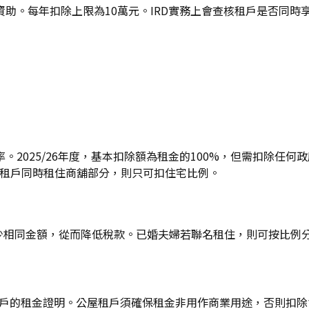
助。每年扣除上限為10萬元。IRD實務上會查核租戶是否同時
2025/26年度，基本扣除額為租金的100%，但需扣除任何
。若租戶同時租住商舖部分，則只可扣住宅比例。
少相同金額，從而降低稅款。已婚夫婦若聯名租住，則可按比例分攤
公屋租戶的租金證明。公屋租戶須確保租金非用作商業用途，否則扣