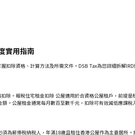
年度實用指南
掌握扣除資格、計算方法及所需文件。DSB Tax為您詳細拆解
支申請扣除。報稅住宅租金扣除 公屋適用於合資格公屋租戶，前提
金額。公屋租金通常每月數百至數千元，扣除可有效減低應課稅
必須為薪俸稅納稅人，年滿18歲且租住香港公屋作為主要居所。