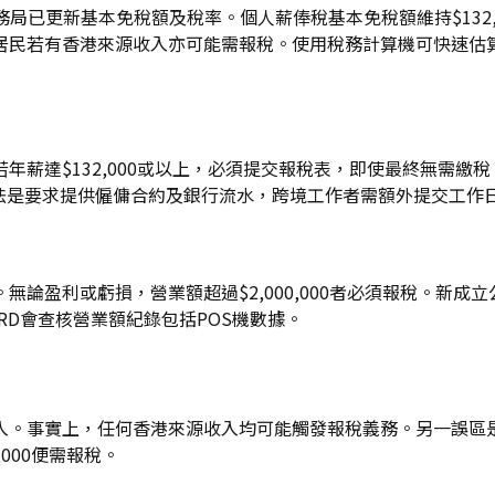
1日止，稅務局已更新基本免稅額及稅率。個人薪俸稅基本免稅額維持$1
民若有香港來源收入亦可能需報稅。使用稅務計算機可快速估算您的
年薪達$132,000或以上，必須提交報稅表，即使最終無需繳
做法是要求提供僱傭合約及銀行流水，跨境工作者需額外提交工作
論盈利或虧損，營業額超過$2,000,000者必須報稅。新
RD會查核營業額紀錄包括POS機數據。
入。事實上，任何香港來源收入均可能觸發報稅義務。另一誤區
000便需報稅。