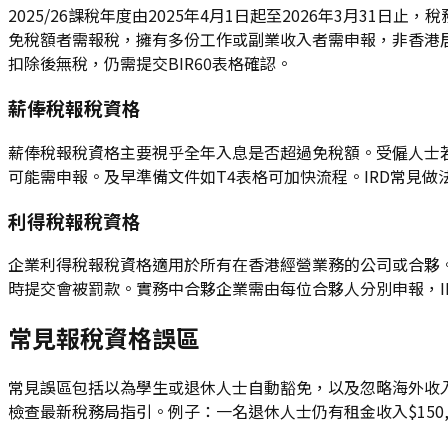
2025/26課稅年度由2025年4月1日起至2026年3月3
免稅額者需報稅，擁有多份工作或副業收入者需申報，非香港居
扣除後無稅，仍需提交BIR60表格確認。
薪俸稅報稅資格
薪俸稅報稅資格主要視乎全年入息是否超過免稅額。受僱人士若
可能需申報。及早準備文件如T4表格可加快流程。IRD常見
利得稅報稅資格
企業利得稅報稅資格適用於所有在香港經營業務的公司或合夥。無
時提交會被罰款。實務中合夥企業需由每位合夥人分別申報，I
常見報稅資格誤區
常見誤區包括以為學生或退休人士自動豁免，以及忽略海外收
檢查最新稅務局指引。例子：一名退休人士仍有租金收入$150,