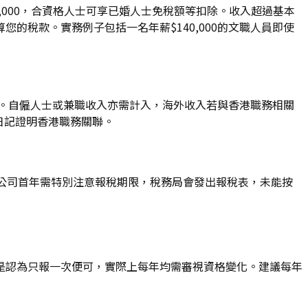
32,000，合資格人士可享已婚人士免稅額等扣除。收入超過基本
稅款。實務例子包括一名年薪$140,000的文職人員即使
稅。自僱人士或兼職收入亦需計入，海外收入若與香港職務相關
日記證明香港職務關聯。
成立公司首年需特別注意報稅期限，稅務局會發出報稅表，未能按
是認為只報一次便可，實際上每年均需審視資格變化。建議每年