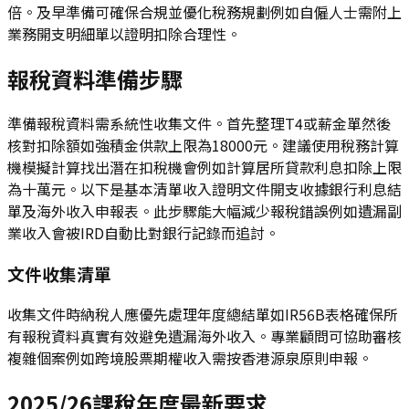
倍。及早準備可確保合規並優化稅務規劃例如自僱人士需附上
業務開支明細單以證明扣除合理性。
報稅資料準備步驟
準備報稅資料需系統性收集文件。首先整理T4或薪金單然後
核對扣除額如強積金供款上限為18000元。建議使用稅務計算
機模擬計算找出潛在扣稅機會例如計算居所貸款利息扣除上限
為十萬元。以下是基本清單收入證明文件開支收據銀行利息結
單及海外收入申報表。此步驟能大幅減少報稅錯誤例如遺漏副
業收入會被IRD自動比對銀行記錄而追討。
文件收集清單
收集文件時納稅人應優先處理年度總結單如IR56B表格確保所
有報稅資料真實有效避免遺漏海外收入。專業顧問可協助審核
複雜個案例如跨境股票期權收入需按香港源泉原則申報。
2025/26課稅年度最新要求