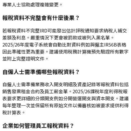
專業人士協助處理複雜變更。
報稅資料不完整會有什麼後果？
若報稅資料不完整IRD可能發出估計評稅通知要求納稅人補交
差額及利息。嚴重情況下更會被罰款或被列入黑名單。
2025/26年度電子系統會自動比對資料例如與僱主IR56B表格
因此準確性更為重要。建議使用稅務計算機預先驗證所有數字
並附上完整證明文件。
自僱人士需準備哪些報稅資料？
自僱人士需準備業務收入開支明細及資產記錄等報稅資料包括
銷售發票租金合約及員工薪金單。2025/26課稅年度利得稅報
表要求更詳細的分類開支例如分開營運開支與資本開支。建議
每年整理一次並保留所有原始文件以備審核如被要求提供利得
稅計算表。
企業如何管理員工報稅資料？