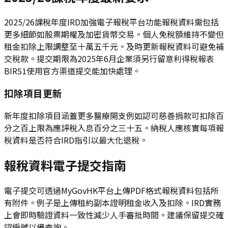
2025/26課稅年度IRD加強電子報稅平台功能報稅資料需包括
更多細節如股票期權及加密貨幣交易。個人免稅額維持不變但
租金扣除上限調整至十萬五千元。及時更新報稅資料可避免補
交稅款。提交期限為2025年6月企業須另行留意利得稅報表
BIR51使用官方渠道提交能加快處理。
扣除項目更新
新年度扣除項目涵蓋更多醫療開支例如認可慈善捐款可扣除百
分之百上限為應評稅入息百分之三十五。納稅人應核實每項報
稅資料是否符合IRD指引以最大化退稅。
報稅資料電子提交指南
電子提交可透過MyGovHK平台上傳PDF格式報稅資料包括所
有附件。例子是上傳租約副本證明租金收入及扣除。IRD實務
上會即時驗證資料一致性減少人手審批時間。建議保留提交確
認編號以備查詢。