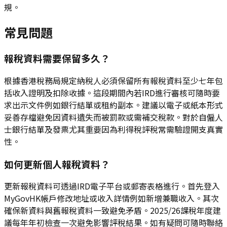
規。
常見問題
報稅資料需要保留多久？
根據香港稅務局規定納稅人必須保留所有報稅資料至少七年包
括收入證明及扣除收據。這段期間內若IRD進行審核可隨時要
求出示文件例如銀行結單或租約副本。建議以電子或紙本形式
妥善存檔避免因資料遺失而被罰款或需補交稅款。對於自僱人
士銀行結單及發票尤其重要因為利得稅評稅常需驗證開支真實
性。
如何更新個人報稅資料？
更新報稅資料可透過IRD電子平台或郵寄表格進行。首先登入
MyGovHK帳戶修改地址或收入詳情例如新增兼職收入。其次
確保新資料與舊報稅資料一致避免矛盾。2025/26課稅年度建
議每年年初檢查一次避免影響評稅結果。如有疑問可隨時聯絡