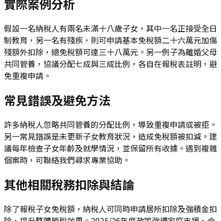
實際案例分析
假設一名納稅人有兩名未滿十八歲子女，其中一名正接受全日
制教育，另一名有殘疾，則可申請基本免稅額二十六萬元加傷
殘額外扣除，總免稅額可達三十八萬元。另一例子為離婚父母
共同管養，協議分配七成與三成比例，各自在報稅表註明，避
免重複申請。
常見錯誤及避免方法
許多納稅人忽略共同管養的分配比例，導致重複申請或被拒。
另一常見錯誤是未更新子女教育狀況，造成免稅額被扣減。建
議每年檢查子女年齡及就學情況，並保留所有收據。遇到複雜
個案時，可聯絡我們尋求專業協助。
其他相關稅務扣除與結論
除了報稅子女免稅額，納稅人可同時申請居所扣除及強積金扣
除，提升整體節稅效果。2025/26年度政策強調家庭支援，合