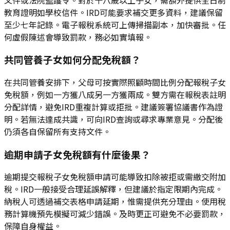
教育證明如學校信件。IRD可能要求補交更多資料，建議保留
至少七年記錄。電子報稅系統可上傳掃描副本，加快審批。任
何虛假陳述會導致罰款，務必如實填報。
共同管養子女如何分配免稅額？
在共同管養安排下，父母可按實際照顧時間比例分配報稅子女
免稅額，例如一方獲八成另一方獲兩成。雙方需在報稅表註明
分配詳情，避免IRD重複計算或拒批。建議簽署協議書作為證
明。若無法達成共識，可向IRD查詢或尋求專業意見。分配後
仍須各自保留所有支持文件。
逾期申請子女免稅額有什麼後果？
逾期提交報稅子女免稅額申請可能導致扣除被拒或需繳交附加
稅。IRD一般接受合理延誤解釋，但建議於指定限期內完成。
納稅人可透過補交表格申請延期，惟需提供充分理由。使用稅
務計算機預先模擬可減少錯誤。及時更正可避免不必要罰款，
保障自身權益。