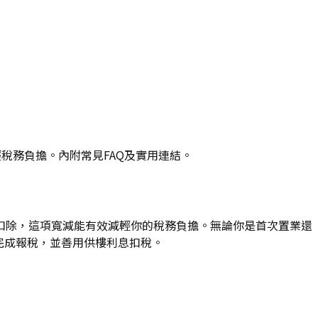
輕稅務負擔。內附常見FAQ及實用連結。
扣除，這項寬減能有效減輕你的稅務負擔。無論你是首次置業還
鬆完成報稅，並善用供樓利息扣稅。