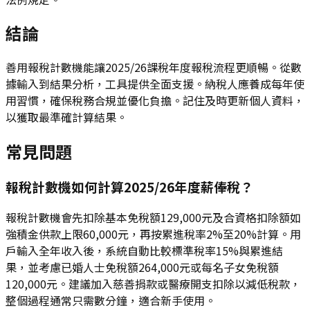
結論
善用報稅計數機能讓2025/26課稅年度報稅流程更順暢。從數
據輸入到結果分析，工具提供全面支援。納稅人應養成每年使
用習慣，確保稅務合規並優化負擔。記住及時更新個人資料，
以獲取最準確計算結果。
常見問題
報稅計數機如何計算2025/26年度薪俸稅？
報稅計數機會先扣除基本免稅額129,000元及合資格扣除額如
強積金供款上限60,000元，再按累進稅率2%至20%計算。用
戶輸入全年收入後，系統自動比較標準稅率15%與累進結
果，並考慮已婚人士免稅額264,000元或每名子女免稅額
120,000元。建議加入慈善捐款或醫療開支扣除以減低稅款，
整個過程通常只需數分鐘，適合新手使用。