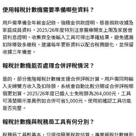
使用報稅計數機需要準備哪些資料？
用戶需準備全年薪金記錄、強積金供款證明、慈善捐款收據及
家庭成員資料。2025/26年度特別注意醫療開支上限及家居借
貸利息證明。收集齊全後輸入工具可得出準確結果，避免遺漏
扣除導致多繳稅。建議每年更新資料以配合稅務變化，並保留
收據三年備查。
報稅計數機能否處理合併評稅情況？
是的，部分進階報稅計數機支援合併評稅計算。用戶需同時輸
入夫婦雙方收入及扣除額，系統會自動比較分開或合併評稅哪
個更划算。2025/26年度已婚人士免稅額為264,000元，工具
可清楚顯示差異例如合併可省5,000元。使用前確認工具功能
是否完整。
報稅計數機與稅務局工具有何分別？
稅務局工具較基本，只提供簡單稅款估算。專業報稅計數機則