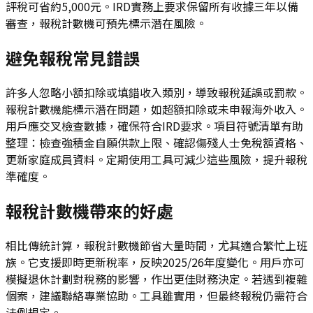
評稅可省約5,000元。IRD實務上要求保留所有收據三年以備
審查，報稅計數機可預先標示潛在風險。
避免報稅常見錯誤
許多人忽略小額扣除或填錯收入類別，導致報稅延誤或罰款。
報稅計數機能標示潛在問題，如超額扣除或未申報海外收入。
用戶應交叉檢查數據，確保符合IRD要求。項目符號清單有助
整理：檢查強積金自願供款上限、確認傷殘人士免稅額資格、
更新家庭成員資料。定期使用工具可減少這些風險，提升報稅
準確度。
報稅計數機帶來的好處
相比傳統計算，報稅計數機節省大量時間，尤其適合繁忙上班
族。它支援即時更新稅率，反映2025/26年度變化。用戶亦可
模擬退休計劃對稅務的影響，作出更佳財務決定。若遇到複雜
個案，建議聯絡專業協助。工具雖實用，但最終報稅仍需符合
法例規定。